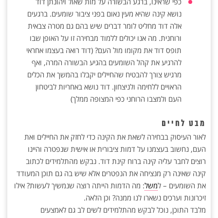
כפי שראינו, ברגע הבשורה על מות שאול ויהונתן דוד
נושא קינה שהיא מעין נאום בפני ציבור שומעים. ברגעים
אלה דוד מחליט לומר דברים שיש בהם גם מטרה צבאית
ורוחנית. מה אנו יכולים ללמוד מבחירה זו על האופן שבו
תופס דוד את מקומו מול העם? (דוד רואה בעצמו אחראי
להרגיע את קהל השומעים בהגיע הבשורה המרה, ואף
מרגיש צורך להבטיח שהחיילים יקבלו בהמשך את הכלים
הראויים ללחימה ולניצחון. דוד נושא באחריות לביטחון
העם ולמצבו הרוחני כפי המצופה ממלך)
מבט לחיים
לאור העיסוק בבחירה לשאת את הקינה כדי לחזק את החיילים ואת
העם, נחשוב בעצמנו על דמות ציבורית או אישית שנפטרה והיינו
רוצים לחבר עליה קינה ברוח קינת דוד. נבקש מהתלמידים לכתוב
קינה שאינה רק מנציחה את הנפטרים אלא שיש בה גם תוכן המעודד
את השומעים – ל
משל
: מה הדמות הייתה רוצה שנמשיך לעשות? אילו
זיכרונות וערכים נשארו לנו ממנה? וכן הלאה.
מלבד התוכן, נוכל לבקש מהתלמידים לשים לב גם לאמצעים