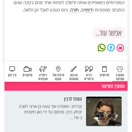
הספרותיים המאפיינים אותה ולשלב לפחות אחד מהם בקינה שהם
כותבים: מטפורות ו
דימוי
ים,
חזרה
, גיוס הטבע לאבל וכן הלאה.
אפשר עוד...
ממערך
מדרשים
ניבים
תרבות
סיפורו של
ריאליה
סרטונים
ציר זמן
השיעור
וביטויים
ואומנות
מקום
מקראית
ממערך השיעור
הספד לרבין
קרדיט: הספדה של נועה בן ארצי לסבה
יצחק רבין. פורסם על ידי כאן חינוכית
ב-16...