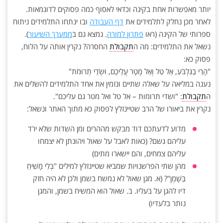
יותר מאפשרות אחת בקינה וכדאי לאסוף כמה פסוקים לדוגמאות.
לאחר מכן נחלק לתלמידים את
דף העבודה
ובו ינתחו התלמידים ניתוח
ספרותי של הקינה (ראו
פתרון למורה
. נמצא גם ב
ממערך השיעור
).
נשאל את התלמידים: מה ה
תקבולת
החסרה? נקרין אותה על הלוח,
פסוק כא:
"הָרֵי בַגִּלְבֹּעַ, אַל טַל וְאַל מָטָר עֲלֵיכֶם, וּשְׂדֵי תְרוּמֹת"
נענה במליאה על שאלה שתיים ונזמין את אחד התלמידים להשלים את
ה
תקבולת
: "ושדי תרומות – אל טל ואל מטר גם עליכם".
נקרין את ביאורו של הרב שטיינזלץ לפסוק כא מתוך האתר ונשאל:
מדוע לדעתכם דוד מבקש מההרים ומן השדות שלא ירד
עליהם גשם? (כאות לאבל על שאול ויהונתן לא יצמחו
עליהם צמחים, והם יישארו מתים)
מהן שתי הפרשנויות שמביא שטיינזלץ למילים "בְּלִי מָשִׁיחַ
בַּשָּׁמֶן"? (א. מגן שאול לא נמשח בשמן ולכן לא היה חזק
דיו להגן על בעליו. ב. שאול הוא המשיח בשמן, והמגן
נותר בלעדיו)