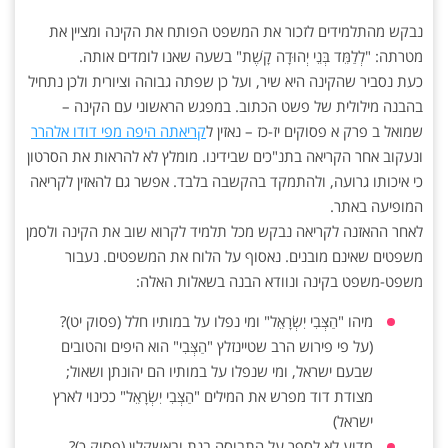
נבקש מהתלמידים לזכור את המשפט הפותח את הקינה ומציין את
מטרתה: "לְלַמֵּד בְּנֵי יְהוּדָה קָשֶׁת" בשעה שאנו לומדים אותה.
כעת נסביר שהקינה היא שיר, ועל כן שפתה גבוהה וציורית ולכן נתחיל
בהבנה מילולית של פשט הכתוב. במפגש הראשוני עם הקינה –
שמואל ב פרק א פסוקים יז-כז – נאזין ל
קריאתה היפה מפי דודו אלהרר
ונעקוב אחר הקריאה בתנ"כים שבידינו. מומלץ לא להראות את הסרטון
כי איכותו גרועה, ולהתמקד בהקשבה בלבד. אפשר גם להאזין לקריאה
המופיעה באתר.
לאחר ההאזנה לקריאה נבקש מכל תלמיד לקרוא שוב את הקינה ולסמן
משפטים שאינם מובנים. נאסוף על הלוח את המשפטים. נעבור
משפט-משפט בקינה ונוודא הבנה בשאלות האלה:
מיהו "הַצְּבִי יִשְׂרָאֵל" ומי נפלו על במותיו חלל (פסוק יט)?
(על פי פירוש הרב שטיינזלץ "הַצְּבִי" הוא היפים והטובים
שבעם ישראל, ומי שנפלו על במותיו הם יהונתן ושאול;
מצודת דוד מפרש את המילים "הַצְּבִי יִשְׂרָאֵל" ככינוי לארץ
ישראל)
מדוע לא לספר על התבוסה בגת ובאשקלון (פסוק כ)?