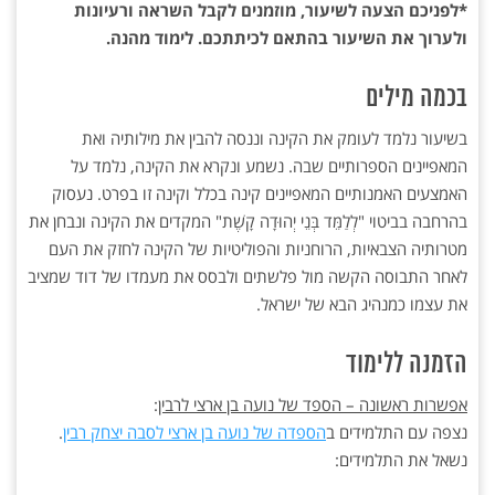
*לפניכם הצעה לשיעור, מוזמנים לקבל השראה ורעיונות
ולערוך את השיעור בהתאם לכיתתכם. לימוד מהנה.
בכמה מילים
בשיעור נלמד לעומק את הקינה וננסה להבין את מילותיה ואת
המאפיינים הספרותיים שבה. נשמע ונקרא את הקינה, נלמד על
האמצעים האמנותיים המאפיינים קינה בכלל וקינה זו בפרט. נעסוק
בהרחבה בביטוי "לְלַמֵּד בְּנֵי יְהוּדָה קָשֶׁת" המקדים את הקינה ונבחן את
מטרותיה הצבאיות, הרוחניות והפוליטיות של הקינה לחזק את העם
לאחר התבוסה הקשה מול פלשתים ולבסס את מעמדו של דוד שמציב
את עצמו כמנהיג הבא של ישראל.
הזמנה ללימוד
אפשרות ראשונה – הספד של נועה בן ארצי לרבין
:
נצפה עם התלמידים ב
הספדה של נועה בן ארצי לסבה יצחק רבין
.
נשאל את התלמידים: