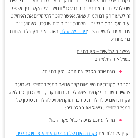
בקרב היא לכתוב עליהם שירים. נתמקד במשפט זה מהשיר: "כי רעים
שנפלו על חרבם את חייך הותירו לזכר" ונחשוב על הקשר בין משפט
זה לשיעור הקודם ולמות שאול. אפשר להכיר לתלמידים את הפרויקט
'עוד מעט נהפוך לשיר' – הלחנת שירי חיילים שנפלו, ולשמוע שיר
אחד ממנו, למשל השיר '
ריבונו של עולם
' מאת בארי חזק ז"ל בהלחנת
ברי סחרוף.
אפשרות שלישית – פקודת יום
:
נשאל את התלמידים:
האם אתם מכירים את הביטוי 'פקודת יום'?
נסביר שפקודת יום היא נאום קצר שנואם המפקד לחייליו באירועים
צבאיים חשובים: לקראת יציאה לקרב, בתום קרב, בימי זיכרון וכן הלאה.
פקודת היום יכולה להיות כתובה ומוקראת ויכולה להיות סרטון של
המפקד לחייליו. נשאל את התלמידים:
מה לדעתכם צריכה לכלול פקודה כזו?
נקרין על הלוח את
פקודת היום של מח"ט גבעתי עופר וינטר לפני