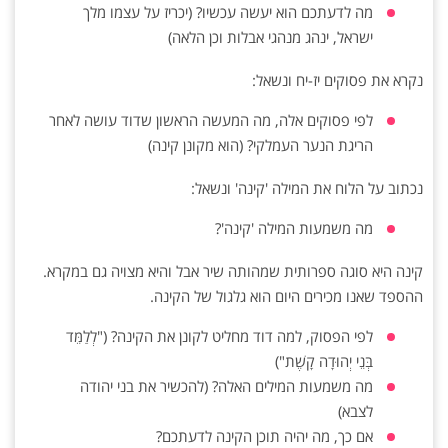
מה לדעתכם הוא יעשה עכשיו? (יכריז על עצמו מלך
ישראל, ינהג מנהגי אבלות וכן הלאה)
נקרא את פסוקים יז-יח ונשאל:
לפי פסוקים אלה, מה המעשה הראשון שדוד עושה לאחר
הריגת הנער העמלקי? (הוא מקונן קינה)
נכתוב על הלוח את המילה 'קינה' ונשאל:
מה משמעות המילה 'קינה'?
קינה היא סוגה ספרותית שמהותה שיר אבל והיא מצויה גם במקרא.
ההספד שאנו מכירים היום הוא גלגול של הקינה.
לפי הפסוק, למה דוד מחליט לקונן את הקינה? ("לְלַמֵּד
בְּנֵי יְהוּדָה קָשֶׁת")
מה משמעות המילים האלה? (להכשיר את בני יהודה
לצבא)
אם כך, מה יהיה תוכן הקינה לדעתכם?