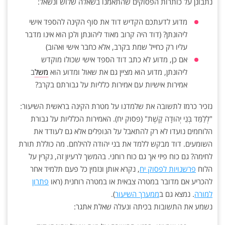
נתבונן על כותרות הפסוקים שהתאמנו בשאלה שלוש ונשאל:
מדוע לדעתכם הקדיש דוד את סוף הקינה להספד אישי
ליהונתן? (דוד היה קרוב מאוד ליהונתן ולכן הוא אינו מדבר
עליו רק כחייל שמת בקרב, אלא כחבר אישי ואהוב)
אם כן, מדוע לא כתב דוד הספד אישי שכולו מוקדש
ליהונתן, מדוע הוא מציין גם את שאול ומדוע הוא
משל
ב
אמירות אישיות עם אמירות כלליות על גבורתם בקרב?
נזכיר כרמז לתשובה את שלמדנו על מטרת הקינה בראשית השיעור:
"לְלַמֵּד בְּנֵי יְהוּדָה קָשֶׁת" (פסוק יח). האמירות הכלליות על גבורת
הלוחמים נועדו לא רק להתאבל על הנופלים אלא גם לעודד את
השומעים. דוד מבקש ללמד את בני יהודה להילחם. מה כוללת תורת
לחימה? גם כוח פיזי אך גם כוח רוחני. בהמשך לרעיון זה, נקרין על
הלוח
פרשנויות לפסוק יח
, נקרא אותן ונזמין כל פעם תלמיד אחר
להכריע אם מדובר במטרה צבאית או במטרה רוחנית (ראו
פתרון
למורה
. נמצא גם ב
ממערך השיעור
).
נשמע את התשובות בכיתה ונעלה שאלת אתגר: