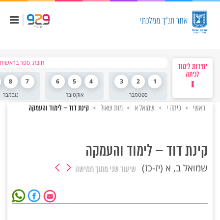
חובה: ספר בראשית
יחידות לימוד
לכיתה
י
1
2
3
4
5
6
7
8
ספטמבר
אוקטובר
נובמבר
ראשי
כיתה י
שמואל א
מות שאול
קינת דוד – לימוד והעמקה
קינת דוד – לימוד והעמקה
שמואל ב, א (יז-כז)
שיעור שני
מתוך חמישה