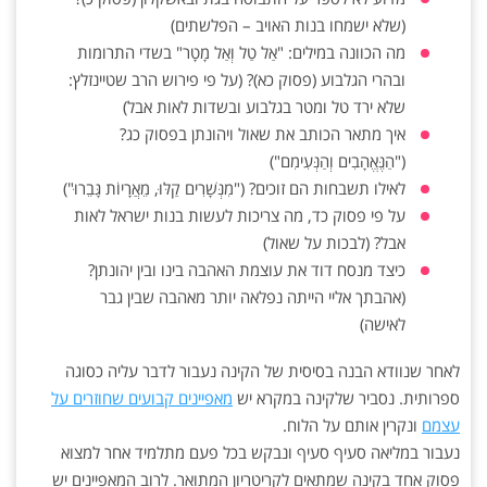
(שלא ישמחו בנות האויב – הפלשתים)
מה הכוונה במילים: "אַל טַל וְאַל מָטָר" בשדי התרומות
ובהרי הגלבוע (פסוק כא)? (על פי פירוש הרב שטיינזלץ:
שלא ירד טל ומטר בגלבוע ובשדות לאות אבל)
איך מתאר הכותב את שאול ויהונתן בפסוק כג?
("הַנֶּאֱהָבִים וְהַנְּעִימִם")
לאילו תשבחות הם זוכים? ("מִנְּשָׁרִים קַלּוּ, מֵאֲרָיוֹת גָּבֵרוּ")
על פי פסוק כד, מה צריכות לעשות בנות ישראל לאות
אבל? (לבכות על שאול)
כיצד מנסח דוד את עוצמת האהבה בינו ובין יהונתן?
(אהבתך אליי הייתה נפלאה יותר מאהבה שבין גבר
לאישה)
לאחר שנוודא הבנה בסיסית של הקינה נעבור לדבר עליה כסוגה
ספרותית. נסביר שלקינה במקרא יש
מאפיינים קבועים שחוזרים על
עצמם
ונקרין אותם על הלוח.
נעבור במליאה סעיף סעיף ונבקש בכל פעם מתלמיד אחר למצוא
פסוק אחד בקינה שמתאים לקריטריון המתואר. לרוב המאפיינים יש