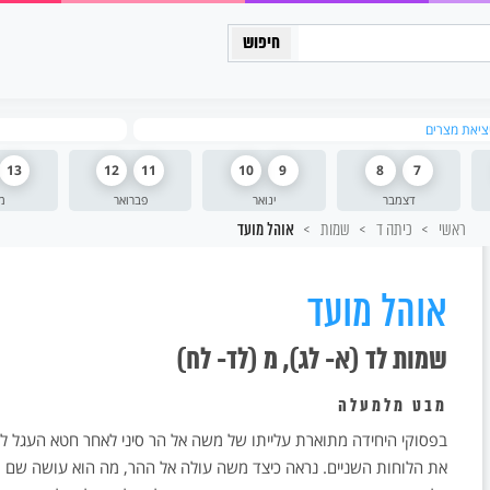
כיתה יב
יציאת מצרים
13
12
11
10
9
8
7
דצמבר
ינואר
פברואר
מ
ראשי
כיתה ד
שמות
אוהל מועד
אוהל מועד
שמות לד (א- לג), מ (לד- לח)
מבט מלמעלה
בפסוקי היחידה מתוארת עלייתו של משה אל הר סיני לאחר חטא העגל ל
את הלוחות השניים. נראה כיצד משה עולה אל ההר, מה הוא עושה שם מ