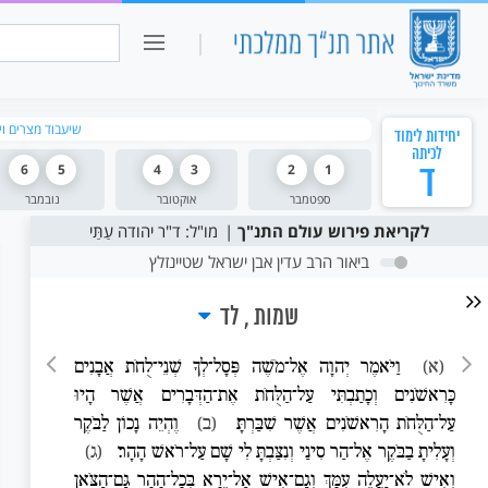
כיתה ו
חיפוש:
שיעבוד מצרים ו
יחידות לימוד
לכיתה
ד
1
2
3
4
5
6
ספטמבר
אוקטובר
נובמבר
לקריאת פירוש עולם התנ"ך
מו"ל: ד"ר יהודה עַתַּי
ביאור הרב עדין אבן ישראל שטיינזלץ
שמות
לד
(א)
וַיֹּאמֶר יְהוָה אֶל־מֹשֶׁה פְּסָל־לְךָ שְׁנֵי־לֻחֹת אֲבָנִים
כָּרִאשֹׁנִים וְכָתַבְתִּי עַל־הַלֻּחֹת אֶת־הַדְּבָרִים אֲשֶׁר הָיוּ
עַל־הַלֻּחֹת הָרִאשֹׁנִים אֲשֶׁר שִׁבַּרְתָּ׃
(ב)
וֶהְיֵה נָכוֹן לַבֹּקֶר
וְעָלִיתָ בַבֹּקֶר אֶל־הַר סִינַי וְנִצַּבְתָּ לִי שָׁם עַל־רֹאשׁ הָהָר׃
(ג)
וְאִישׁ לֹא־יַעֲלֶה עִמָּךְ וְגַם־אִישׁ אַל־יֵרָא בְּכָל־הָהָר גַּם־הַצֹּאן