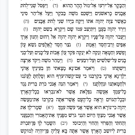
וְהַבָּקָר אַל־יִרְעוּ אֶל־מוּל הָהָר הַהוּא׃
(ד)
וַיִּפְסֹל שְׁנֵי־לֻחֹת
אֲבָנִים כָּרִאשֹׁנִים וַיַּשְׁכֵּם מֹשֶׁה בַבֹּקֶר וַיַּעַל אֶל־הַר סִינַי
כַּאֲשֶׁר צִוָּה יְהוָה אֹתוֹ וַיִּקַּח בְּיָדוֹ שְׁנֵי לֻחֹת אֲבָנִים׃
(ה)
וַיֵּרֶד יְהוָה בֶּעָנָן וַיִּתְיַצֵּב עִמּוֹ שָׁם וַיִּקְרָא בְשֵׁם יְהוָה׃
(ו)
וַיַּעֲבֹר יְהוָה עַל־פָּנָיו וַיִּקְרָא יְהוָה יְהוָה אֵל רַחוּם וְחַנּוּן אֶרֶךְ
אַפַּיִם וְרַב־חֶסֶד וֶאֱמֶת
(ז)
נֹצֵר חֶסֶד לָאֲלָפִים נֹשֵׂא עָוֺן
וָפֶשַׁע וְחַטָּאָה וְנַקֵּה לֹא יְנַקֶּה פֹּקֵד עֲוֺן אָבוֹת עַל־בָּנִים וְעַל־בְּנֵי
בָנִים עַל־שִׁלֵּשִׁים וְעַל־רִבֵּעִים׃
(ח)
וַיְמַהֵר מֹשֶׁה וַיִּקֹּד אַרְצָה
וַיִּשְׁתָּחוּ׃
(ט)
וַיֹּאמֶר אִם־נָא מָצָאתִי חֵן בְּעֵינֶיךָ אֲדֹנָי
יֵלֶךְ־נָא אֲדֹנָי בְּקִרְבֵּנוּ כִּי עַם־קְשֵׁה־עֹרֶף הוּא וְסָלַחְתָּ לַעֲוֺנֵנוּ
וּלְחַטָּאתֵנוּ וּנְחַלְתָּנוּ׃
(י)
וַיֹּאמֶר הִנֵּה אָנֹכִי כֹּרֵת בְּרִית נֶגֶד
כָּל־עַמְּךָ אֶעֱשֶׂה נִפְלָאֹת אֲשֶׁר לֹא־נִבְרְאוּ בְכָל־הָאָרֶץ
וּבְכָל־הַגּוֹיִם וְרָאָה כָל־הָעָם אֲשֶׁר־אַתָּה בְקִרְבּוֹ אֶת־מַעֲשֵׂה
יְהוָה כִּי־נוֹרָא הוּא אֲשֶׁר אֲנִי עֹשֶׂה עִמָּךְ׃
(יא)
שְׁמָר־לְךָ אֵת
אֲשֶׁר אָנֹכִי מְצַוְּךָ הַיּוֹם הִנְנִי גֹרֵשׁ מִפָּנֶיךָ אֶת־הָאֱמֹרִי וְהַכְּנַעֲנִי
וְהַחִתִּי וְהַפְּרִזִּי וְהַחִוִּי וְהַיְבוּסִי׃
(יב)
הִשָּׁמֶר לְךָ פֶּן־תִּכְרֹת
בְּרִית לְיוֹשֵׁב הָאָרֶץ אֲשֶׁר אַתָּה בָּא עָלֶיהָ פֶּן־יִהְיֶה לְמוֹקֵשׁ