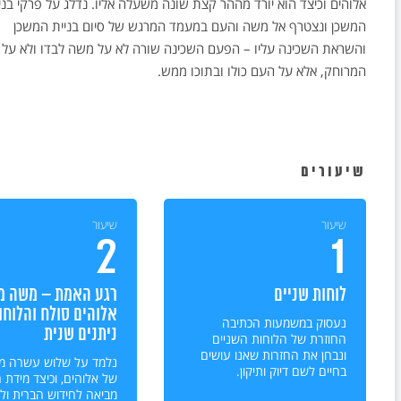
אלוהים וכיצד הוא יורד מההר קצת שונה משעלה אליו. נדלג על פרקי בני
המשכן ונצטרף אל משה והעם במעמד המרגש של סיום בניית המשכן
והשראת השכינה עליו – הפעם השכינה שורה לא על משה לבדו ולא על 
המרוחק, אלא על העם כולו ובתוכו ממש.
שיעורים
שיעור
שיעור
2
1
לוחות שניים
רגע האמת – משה מ
אלוהים סולח והלוחו
נעסוק במשמעות הכתיבה
ניתנים שנית
החוזרת של הלוחות השניים
ונבחן את החזרות שאנו עושים
נלמד על שלוש עשרה מיד
בחיים לשם דיוק ותיקון.
של אלוהים, וכיצד מידת
מביאה לחידוש הברית ול