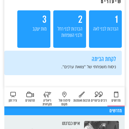
שיעורים
3
2
1
הברכות לבני לאה
הברכות לבני רחל
מות יעקב
ולבני השפחות
לקחת הביתה
ניסוח משפחתי של "צוואת ערכים".
מדרשים
ניבים וביטויים
תרבות ואומנות
סיפורו של
ריאליה
סרטונים
ציר זמן
מקום
מקראית
מדרשים
איש כברכתו