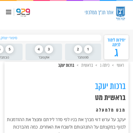
סיפורי יצחק 
יחידות לימוד
לכיתה
ג
1
2
3
4
5
6
ספטמבר
אוקטובר
נובמבר
ראשי
כיתה ג
בראשית
ברכות יעקב
ברכות יעקב
בראשית מט
מבט מלמעלה
יעקב על ערש דווי מברך את בניו לפי סדר לידתם ומנצל את ההזדמנות
לנזוף במקצתם על התנהגותם ולשבח את האחרים. כמה מהברכות