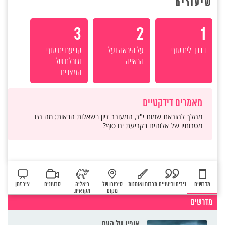
שיעורים
3
2
1
בדרך‎ ‎לים‎ ‎סוף
על היראה ועל
קריעת ים סוף
הראייה
וגורלם של
המצרים
מאמרים דידקטיים
מהלך להוראת שמות י"ד, המעורר דיון בשאלות הבאות: מה היו
מטרותיו של אלוהים בקריעת ים סוף?
מדרשים
ניבים וביטויים
תרבות ואומנות
סיפורו של
ריאליה
סרטונים
ציר זמן
מקום
מקראית
מדרשים
אופיו של העם