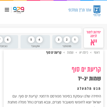
יחידות לימוד
לכיתה
יא
1
2
3
4
5
6
7
ספטמבר
אוקטובר
נובמבר
ראשי
כיתה יא
שמות
קריעת ים סוף
קריעת ים סוף
שמות יג-יד
מבט מלמעלה
היחידה שלנו עוסקת בסיפור מפורסם ודרמטי: קריעת ים סוף. עם
ישראל יוצא לחופשי ‏משעבוד מצרים, וצבא מצרים נוחל מפלה מוחצת