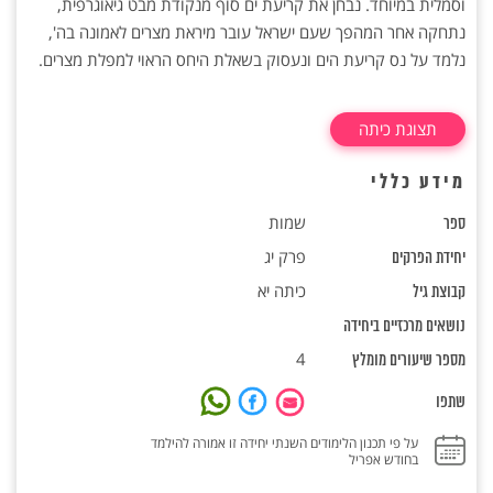
וסמלית במיוחד. נבחן את קריעת ים סוף ‏מנקודת מבט גיאוגרפית,
נתחקה אחר המהפך שעם ישראל עובר מיראת מצרים לאמונה ‏בה',
נלמד על נס קריעת הים ונעסוק בשאלת היחס הראוי למפלת מצרים. ‏
תצוגת כיתה
מידע כללי
שמות
ספר
פרק יג
יחידת הפרקים
כיתה יא
קבוצת גיל
נושאים מרכזיים ביחידה
4
מספר שיעורים מומלץ
שתפו
על פי תכנון הלימודים השנתי יחידה זו אמורה להילמד
בחודש אפריל