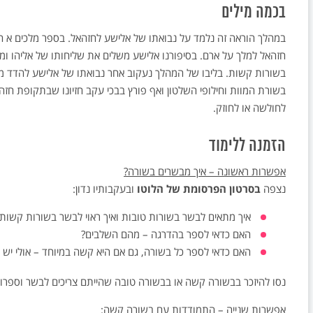
בכמה מילים
במהלך הוראה זה נלמד על נבואתו של אלישע לחזהאל. בספר מלכים א ה'
חזהאל למלך על ארם. בסיפורנו אלישע משלים את שליחותו של אליהו ומ
בשורות קשות. בליבו של המהלך נעקוב אחר נבואתו של אלישע להדד מ
בשורת המוות וחילופי השלטון ואף פורץ בבכי עקב חזיונו שבתקופת חזה
לחולשה או לחוזק.
הזמנה ללימוד
אפשרות ראשונה – איך מבשרים בשורה?
נצפה
בסרטון הפרסומת של הלוטו
ובעקבותיו נדון:
איך מתאים לבשר בשורות טובות ואיך ראוי לבשר בשורות קשות
האם כדאי לספר בהדרגה – מהם השלבים?
האם כדאי לספר כל בשורה, גם אם היא קשה במיוחד – אולי יש 
נסו להיזכר בבשורה קשה או בבשורה טובה שהייתם צריכים לבשר וספרו
אפשרות שנייה – התמודדות עם בשורה קשה
: