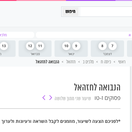
כיתה יב
 א
מלכים
13
12
11
10
9
8
7
דצמבר
ינואר
פברואר
מ
ראשי
כיתה ח
מלכים ב
חזהאל
הנבואה לחזהאל
הנבואה לחזהאל
פסוקים ז-טו
שיעור שני
מתוך שלושה
*לפניכם הצעה לשיעור, מוזמנים לקבל השראה ורעיונות ולערוך