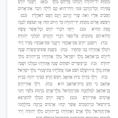
מִתַּחַת יַד־יְהוּדָה וַיַּמְלִכוּ עֲלֵיהֶם מֶלֶךְ׃
(כא)
וַיַּעֲבֹר יוֹרָם
צָעִירָה וְכָל־הָרֶכֶב עִמּוֹ וַיְהִי־הוּא קָם לַיְלָה וַיַּכֶּה אֶת־אֱדוֹם
הַסֹּבֵיב אֵלָיו וְאֵת שָׂרֵי הָרֶכֶב וַיָּנָס הָעָם לְאֹהָלָיו׃
(כב)
וַיִּפְשַׁע אֱדוֹם מִתַּחַת יַד־יְהוּדָה עַד הַיּוֹם הַזֶּה אָז תִּפְשַׁע לִבְנָה
בָּעֵת הַהִיא׃
(כג)
וְיֶתֶר דִּבְרֵי יוֹרָם וְכָל־אֲשֶׁר עָשָׂה
הֲלוֹא־הֵם כְּתוּבִים עַל־סֵפֶר דִּבְרֵי הַיָּמִים לְמַלְכֵי יְהוּדָה׃
(כד)
וַיִּשְׁכַּב יוֹרָם עִם־אֲבֹתָיו וַיִּקָּבֵר עִם־אֲבֹתָיו בְּעִיר דָּוִד
וַיִּמְלֹךְ אֲחַזְיָהוּ בְנוֹ תַּחְתָּיו׃
(כה)
בִּשְׁנַת שְׁתֵּים־עֶשְׂרֵה שָׁנָה
לְיוֹרָם בֶּן־אַחְאָב מֶלֶךְ יִשְׂרָאֵל מָלַךְ אֲחַזְיָהוּ בֶן־יְהוֹרָם מֶלֶךְ
יְהוּדָה׃
(כו)
בֶּן־עֶשְׂרִים וּשְׁתַּיִם שָׁנָה אֲחַזְיָהוּ בְמָלְכוֹ וְשָׁנָה
אַחַת מָלַךְ בִּירוּשָׁלִָם וְשֵׁם אִמּוֹ עֲתַלְיָהוּ בַּת־עָמְרִי מֶלֶךְ יִשְׂרָאֵל׃
(כז)
וַיֵּלֶךְ בְּדֶרֶךְ בֵּית אַחְאָב וַיַּעַשׂ הָרַע בְּעֵינֵי יְהוָה כְּבֵית
אַחְאָב כִּי חֲתַן בֵּית־אַחְאָב הוּא׃
(כח)
וַיֵּלֶךְ אֶת־יוֹרָם
בֶּן־אַחְאָב לַמִּלְחָמָה עִם־חֲזָהאֵל מֶלֶךְ־אֲרָם בְּרָמֹת גִּלְעָד וַיַּכּוּ
אֲרַמִּים אֶת־יוֹרָם׃
(כט)
וַיָּשָׁב יוֹרָם הַמֶּלֶךְ לְהִתְרַפֵּא
בְיִזְרְעֶאל מִן־הַמַּכִּים אֲשֶׁר יַכֻּהוּ אֲרַמִּים בָּרָמָה בְּהִלָּחֲמוֹ
אֶת־חֲזָהאֵל מֶלֶךְ אֲרָם וַאֲחַזְיָהוּ בֶן־יְהוֹרָם מֶלֶךְ יְהוּדָה יָרַד