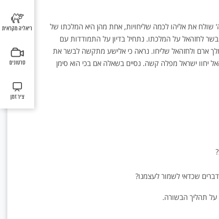
כתובת
ז)
מטיל
הלחין
הראשון
כאשר
אחאב,
מוצג...
העם...
החדשה'
בארמית
ושואלי
על
מקס
לפני
הוא...
מלך...
עתיקה.
למה
יהוא
למפל
הספירה
פירוש
 שולח את אליהו לכמה שליחויות, אחת מהן היא המלכתו של
ריאליה מקראית
המצבה
הלך
את
ושר
שחיו
רש"י
בשר לחזהאל על המלכתו. נתחיל בדיון על התמודדות עם
מתואר
לשם?
אריק
המשימ
בכל
"וַיַּעֲמֵד
לתקופ
אמר
להשמי
איינשטי
ארצות.
לך ארם ולחזהאל שליחו. נראה כי אלישע מתקשה לבשר את
אֶת
הבית
ר'
את...
פורסם.
אל יחוו ישראל מפלה קשה. נסיים בשאלה אם בכי הוא סימן
סרטונים
פָּנָיו"
הראשון
יוחנן:
–
והיא...
שהלך..
פנים
בכי
של
הוא
ציר זמן
צער
חולשה
שלו
כתבה
שהיה
על
מבקש
מפקד
לבכות,
שאסר
העמיד,
?
על
שלא
חייליו
יבכה
לבכות
דברים שכדאי לשמור לעצמנו?
בפני...
בהלוויו
 על תהליך הבשורה.