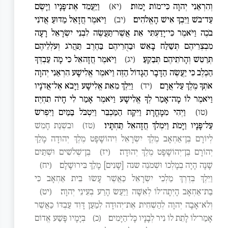
וְהִרְאַנִי יְהוָה כִּי־מוֹת יָמוּת׃
(יא)
וַיַּעֲמֵד אֶת־פָּנָיו וַיָּשֶׂם
עַד־בֹּשׁ וַיֵּבְךְּ אִישׁ הָאֱלֹהִים׃
(יב)
וַיֹּאמֶר חֲזָאֵל מַדּוּעַ אֲדֹנִי
בֹכֶה וַיֹּאמֶר כִּי־יָדַעְתִּי אֵת אֲשֶׁר־תַּעֲשֶׂה לִבְנֵי יִשְׂרָאֵל רָעָה
מִבְצְרֵיהֶם תְּשַׁלַּח בָּאֵשׁ וּבַחֻרֵיהֶם בַּחֶרֶב תַּהֲרֹג וְעֹלְלֵיהֶם
תְּרַטֵּשׁ וְהָרֹתֵיהֶם תְּבַקֵּעַ׃
(יג)
וַיֹּאמֶר חֲזָהאֵל כִּי מָה עַבְדְּךָ
הַכֶּלֶב כִּי יַעֲשֶׂה הַדָּבָר הַגָּדוֹל הַזֶּה וַיֹּאמֶר אֱלִישָׁע הִרְאַנִי יְהוָה
אֹתְךָ מֶלֶךְ עַל־אֲרָם׃
(יד)
וַיֵּלֶךְ מֵאֵת אֱלִישָׁע וַיָּבֹא אֶל־אֲדֹנָיו
וַיֹּאמֶר לוֹ מָה־אָמַר לְךָ אֱלִישָׁע וַיֹּאמֶר אָמַר לִי חָיֹה תִחְיֶה׃
(טו)
וַיְהִי מִמָּחֳרָת וַיִּקַּח הַמַּכְבֵּר וַיִּטְבֹּל בַּמַּיִם וַיִּפְרֹשׂ
עַל־פָּנָיו וַיָּמֹת וַיִּמְלֹךְ חֲזָהאֵל תַּחְתָּיו׃
(טז)
וּבִשְׁנַת חָמֵשׁ
לְיוֹרָם בֶּן־אַחְאָב מֶלֶךְ יִשְׂרָאֵל וִיהוֹשָׁפָט מֶלֶךְ יְהוּדָה מָלַךְ
יְהוֹרָם בֶּן־יְהוֹשָׁפָט מֶלֶךְ יְהוּדָה׃
(יז)
בֶּן־שְׁלֹשִׁים וּשְׁתַּיִם
שָׁנָה הָיָה בְמָלְכוֹ וּשְׁמֹנֶה שנה [שָׁנִים] מָלַךְ בִּירוּשָׁלִָם׃
(יח)
וַיֵּלֶךְ בְּדֶרֶךְ מַלְכֵי יִשְׂרָאֵל כַּאֲשֶׁר עָשׂוּ בֵּית אַחְאָב כִּי
בַּת־אַחְאָב הָיְתָה־לּוֹ לְאִשָּׁה וַיַּעַשׂ הָרַע בְּעֵינֵי יְהוָה׃
(יט)
וְלֹא־אָבָה יְהוָה לְהַשְׁחִית אֶת־יְהוּדָה לְמַעַן דָּוִד עַבְדּוֹ כַּאֲשֶׁר
אָמַר־לוֹ לָתֵת לוֹ נִיר לְבָנָיו כָּל־הַיָּמִים׃
(כ)
בְּיָמָיו פָּשַׁע אֱדוֹם