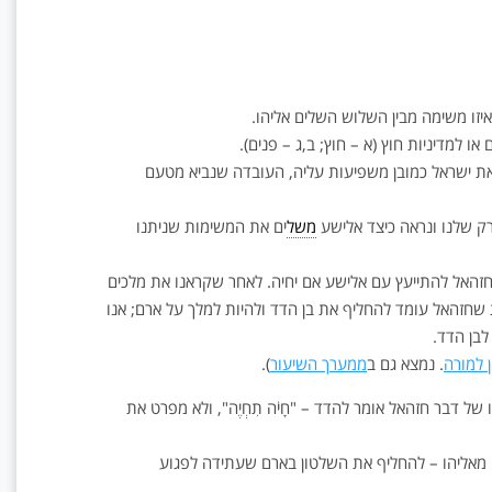
זו משימה מבין השלוש השלים אליהו.
ו למדיניות חוץ (א – חוץ; ב,ג – פנים).
 את ישראל כמובן משפיעות עליה, העובדה שנביא מטעם
רק שלנו ונראה כיצד אלישע
משל
ים את המשימות שניתנו
 חזהאל להתייעץ עם אלישע אם יחיה. לאחר שקראנו את מלכים
ת שחזהאל עומד להחליף את בן הדד ולהיות למלך על ארם; אנו
לבן הדד.
 למורה
. נמצא גם ב
ממערך השיעור
).
 דבר חזהאל אומר להדד – "חָיֹה תִחְיֶה", ולא מפרט את
 מאליהו – להחליף את השלטון בארם שעתידה לפגוע