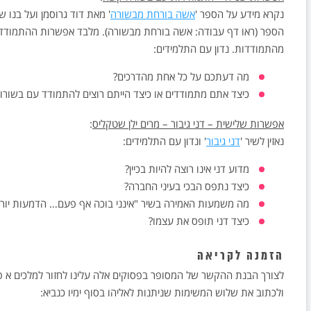
נקרא מידע על הספר '
אשה בורחת מבשורה
' מאת דוד גרוסמן ועל בנו 
הספר (ראו דף עבודה: אשה בורחת מבשורה). מלבד אפשרות ההתמודד
מהתמודדות. נדון עם התלמידים:
מה דעתכם על כל אחת מהדרכים?
כיצד אתם מתמודדים או כיצד הייתם רוצים להתמודד עם בשורו
אפשרות שלישית – דני גיבור – מרים ילן שטקליס
:
נאזין לשיר '
דני גיבור
' ונדון עם התלמידים:
מדוע דני אינו רוצה להיות בכיין?
כיצד נתפס הבכי בעיני החברה?
מה משמעות האמירה בשיר "אינני בוכה אף פעם… הדמעות יור
כיצד דני תופס את עצמו?
הזמנה לקריאה
לצורך הבנת ההקשר של המסופר בפסוקים אלה עלינו לחזור למלכים א פ
ולכתוב את שלוש המשימות שניתנות לאליהו בסוף ימיו כנביא: