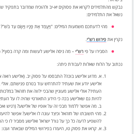
נבקש מהתלמידים לקרוא את פסוקים יא-יב ולהוכיח שמדובר בתפקיד ש
נשאל את התלמידים:
מהי לדעתכם משמעות המילים: "וַיַּעֲמֵד אֶת פָּנָיו וַיָּשֶׂם עַד בֹּשׁ"?
נקרין את
פירוש רש"י
.
הסבירו על פי
רש"י
– מה ניסה אלישע לעשות ומה קרה בסוף? (נ
נכתוב על הלוח שאלות לעבודת כיתה:
א. מדוע אלישע בוכה? התבססו על פסוק יב. (אלישע רואה א
אלישע יודע את שעתיד להתרחש עוד בטרם פגישתם. אולי ב
העתיד? אולי אלישע מעוניין שהבכי ילווה את חזהאל במלכות
להיות גם שאלישע בכה כי הידע התאורטי שהיה לו על העתיד
ב. מה אפשר ללמוד מבכי זה על אופיו של אלישע? (רגיש ואכ
מהי תשובתו של חזהאל וכיצד עונה לו אלישע? אפשר להיעזר ב
להשפיע לרעה כל כך על גורל ישראל ואלישע מסביר לו כי הו
א. קראו את פסוק טו, היעזרו בפירושי המילים שבאתר וענו