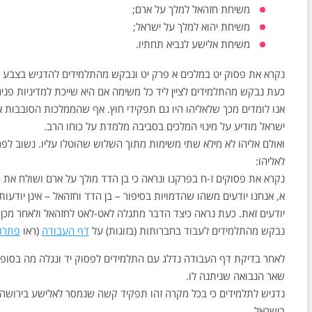
משיחת חזהאל למלך על ארם;
משיחת יהוא למלך על ישראל;
משיחת אלישע לנביא תחתיו.
נקרא את פסוק יט במלכים א פרק יט ונבקש מהתלמידים להדגיש בצבע אי
כעת נבקש מהתלמידים לציין ליד כל משימה אם היא שייכת למדיניות פנים א
אנו לומדים מכך שלאליהו היו גם תפקידי חוץ. אף שהממלכות הסובבות
ישראל מודיע על מינוי המלכים בסביבה מלמדת על כוחו הרב.
ואולם אליהו לא מילא שתי משימות מתוך השלוש שהוטלו עליו. נשוב לפ
לאליהו:
נקרא את פסוקים ז-ח בפרקנו ונראה כי בן הדד מולך על ארם ושולח את
א, אנחנו יודעים משהו שהדמויות בסיפור – בן הדד וחזהאל – אינן יודעו
יודעים זאת. כעת נראה כיצד הדבר מתגלה לאט-לאט לחזהאל ולאחר מכן 
נבקש מהתלמידים לעבוד בחברותות (בזוגות) על
דף העבודה
(ראו
פתרון
לאחר בדיקת דף העבודה נדלג עם התלמידים לפסוק יד ונגלה מה בסופו של
שאר הנבואה שניתנה לו.
נדגיש לתלמידים כי בכל מקרה זהו תפקיד קשה שנמסר לאלישע בירושה
בישראל.