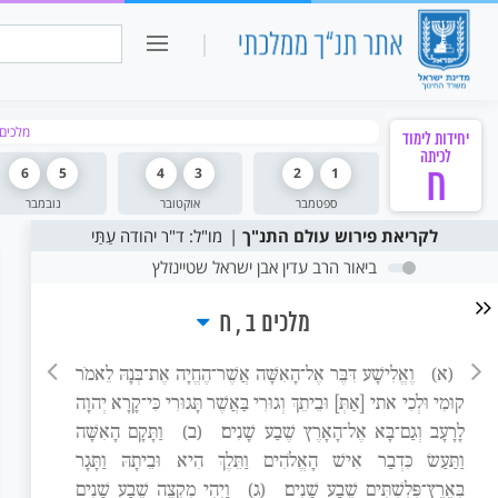
כיתה ו
חיפוש:
מלכים
יחידות לימוד
לכיתה
ח
1
2
3
4
5
6
ספטמבר
אוקטובר
נובמבר
לקריאת פירוש עולם התנ"ך
מו"ל: ד"ר יהודה עַתַּי
ביאור הרב עדין אבן ישראל שטיינזלץ
מלכים ב
ח
(א)
וֶאֱלִישָׁע דִּבֶּר אֶל־הָאִשָּׁה אֲשֶׁר־הֶחֱיָה אֶת־בְּנָהּ לֵאמֹר
קוּמִי וּלְכִי אתי [אַתְּ] וּבֵיתֵךְ וְגוּרִי בַּאֲשֶׁר תָּגוּרִי כִּי־קָרָא יְהוָה
לָרָעָב וְגַם־בָּא אֶל־הָאָרֶץ שֶׁבַע שָׁנִים׃
(ב)
וַתָּקָם הָאִשָּׁה
וַתַּעַשׂ כִּדְבַר אִישׁ הָאֱלֹהִים וַתֵּלֶךְ הִיא וּבֵיתָהּ וַתָּגָר
בְּאֶרֶץ־פְּלִשְׁתִּים שֶׁבַע שָׁנִים׃
(ג)
וַיְהִי מִקְצֵה שֶׁבַע שָׁנִים