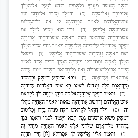
וַתָּשָׁב הָאִשָּׁה מֵאֶרֶץ פְּלִשְׁתִּים וַתֵּצֵא לִצְעֹק אֶל־הַמֶּלֶךְ
אֶל־בֵּיתָהּ וְאֶל־שָׂדָהּ׃
(ד)
וְהַמֶּלֶךְ מְדַבֵּר אֶל־גֵּחֲזִי נַעַר
אִישׁ־הָאֱלֹהִים לֵאמֹר סַפְּרָה־נָּא לִי אֵת כָּל־הַגְּדֹלוֹת
אֲשֶׁר־עָשָׂה אֱלִישָׁע׃
(ה)
וַיְהִי הוּא מְסַפֵּר לַמֶּלֶךְ אֵת
אֲשֶׁר־הֶחֱיָה אֶת־הַמֵּת וְהִנֵּה הָאִשָּׁה אֲשֶׁר־הֶחֱיָה אֶת־בְּנָהּ
צֹעֶקֶת אֶל־הַמֶּלֶךְ עַל־בֵּיתָהּ וְעַל־שָׂדָהּ וַיֹּאמֶר גֵּחֲזִי אֲדֹנִי הַמֶּלֶךְ
זֹאת הָאִשָּׁה וְזֶה־בְּנָהּ אֲשֶׁר־הֶחֱיָה אֱלִישָׁע׃
(ו)
וַיִּשְׁאַל
הַמֶּלֶךְ לָאִשָּׁה וַתְּסַפֶּר־לוֹ וַיִּתֶּן־לָהּ הַמֶּלֶךְ סָרִיס אֶחָד לֵאמֹר
הָשֵׁיב אֶת־כָּל־אֲשֶׁר־לָהּ וְאֵת כָּל־תְּבוּאֹת הַשָּׂדֶה מִיּוֹם עָזְבָה
אֶת־הָאָרֶץ וְעַד־עָתָּה׃
(ז)
וַיָּבֹא אֱלִישָׁע דַּמֶּשֶׂק וּבֶן־הֲדַד
מֶלֶךְ־אֲרָם חֹלֶה וַיֻּגַּד־לוֹ לֵאמֹר בָּא אִישׁ הָאֱלֹהִים עַד־הֵנָּה׃
(ח)
וַיֹּאמֶר הַמֶּלֶךְ אֶל־חֲזָהאֵל קַח בְּיָדְךָ מִנְחָה וְלֵךְ לִקְרַאת
אִישׁ הָאֱלֹהִים וְדָרַשְׁתָּ אֶת־יְהוָה מֵאוֹתוֹ לֵאמֹר הַאֶחְיֶה מֵחֳלִי
זֶה׃
(ט)
וַיֵּלֶךְ חֲזָאֵל לִקְרָאתוֹ וַיִּקַּח מִנְחָה בְיָדוֹ וְכָל־טוּב
דַּמֶּשֶׂק מַשָּׂא אַרְבָּעִים גָּמָל וַיָּבֹא וַיַּעֲמֹד לְפָנָיו וַיֹּאמֶר בִּנְךָ
בֶן־הֲדַד מֶלֶךְ־אֲרָם שְׁלָחַנִי אֵלֶיךָ לֵאמֹר הַאֶחְיֶה מֵחֳלִי זֶה׃
(י)
וַיֹּאמֶר אֵלָיו אֱלִישָׁע לֵךְ אֱמָר־לא [לוֹ] חָיֹה תִחְיֶה