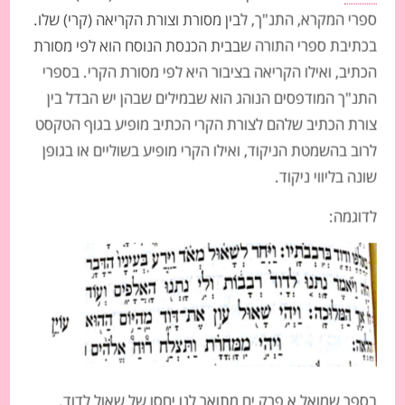
*לפניכם הצעה לשיעור, מוזמנים לקבל השראה ורעיונות
ספרי המקרא, התנ"ך, לבין מסורת וצורת הקריאה (קרי) שלו.
ולערוך את השיעור בהתאם לכיתתכם. לימוד מהנה.
בכתיבת ספרי התורה שבבית הכנסת הנוסח הוא לפי מסורת
הכתיב, ואילו הקריאה בציבור היא לפי מסורת הקרי. בספרי
הזמנה ללימוד
התנ"ך המודפסים הנוהג הוא שבמילים שבהן יש הבדל בין
אפשרות ראשונה – דיון
:
צורת הכתיב שלהם לצורת הקרי הכתיב מופיע בגוף הטקסט
נשאל את התלמידים:
לרוב בהשמטת הניקוד, ואילו הקרי מופיע בשוליים או בגופן
האם יצא לכם לשכנע מישהו לעשות דבר מסוכן או
שונה בליווי ניקוד.
מפוקפק כי חשבתם שזה לטובתו?
לדוגמה:
האם שכנעתם אותו שזה לטובתו, אבל גם אתם הרווחתם
מזה?
אפשרות שנייה – אמון
:
נבקש מהתלמידים לעמוד בשורה ולחשוב על מישהו שהם סומכים
עליו מאוד, וכל מה שהוא אומר הם מסכימים לעשות. נסביר לתלמידים
שכעת נגיד בקול כמה הוראות, וכל תלמיד ידמיין כאילו מי שהוא סומך
עליו אומר לו את ההוראות האלה ויחליט אם הוא עושה אותם או לא. מי
שהיה מקשיב להוראות ילך צעד קדימה (מובן שאפשר לשנות או
בספר שמואל א פרק יח מתואר לנו יחסו של שאול לדוד.