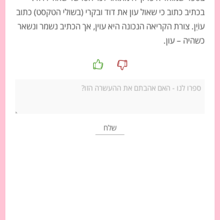
להוסיף הוראות).
בכתיב כתוב כי שאול עון את דוד ובקרי (בשולי הטקסט) כתוב
ואלו הן ההוראות:
עוֹיֵן. צורת הקריאה הנכונה היא עוין, אך הכתיב נשמר ונשאר
אכלו סוכריה
כשהיה – עון.
צאו לטיול
טפסו על הר גבוה
קפצו מצוק
עברו באור אדום
העתיקו במבחן
בואו בפיג'מה לבית הספר
הכינו ארוחת ערב
נדון מתי אנחנו מסכימים ומתי לא, מה משפיע על ההחלטה שלנו.
הזמנה לקריאה
נקרא את פסוקים א-ה. לפני שנלמד על הצעתה של נעמי ועל
סיבותיה, עלינו להבין את הריאליה של עבודת האדמה בתקופת
המקרא. נעמי שולחת את רות אל הגורן.