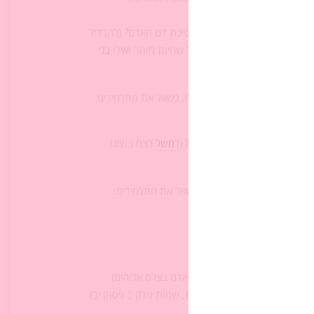
ריו)
הזה לתת לנח את האיסור על שפיכת דם האדם? (להבדיל
 ולשפוך את דמם, הוא הבהיר שחיות מותר ואילו בני
שות רע – במקרה זה, לרצוח)
וכרח לשלם על מעשהו בדמו שלו. נשאל את התלמידים:
 דווקא שפיכת דמו של הרוצח? (ל
משל
רצח בשוגג
ות שאין בהן עונש מוות כלל. נשאל את התלמידים:
אדם או לירידתו?
בהם קדושה מעצם בריאתו של האדם בצלם אלוהים)
"לֹא תִרְצָח" – עשרת הדיברות, שמות פרק כ פסוק יב)