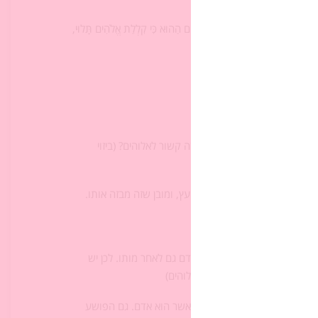
דברים פרק כא:
 עַל הָעֵץ, כִּי קָבוֹר תִּקְבְּרֶנּוּ בַּיּוֹם הַהוּא כִּי קִלְלַת אֱלֹהִים תָּלוּי,
ו)
העץ)
ום)
ש לחוס על כבודו של פושע, ואיך זה קשור לאלוהים? (ביזוי
אירים חלק מאלוהים תלוי על העץ, ומובן שזה מבזה אותו.
אדם לפי מקור זה? (הגוף שלו)
לוהים? (צלם אלוהים נשמר באדם גם לאחר מותו. לכן יש
ע, כיוון שאין לפגוע בכבוד אלוהים)
 שהוא מדגיש שמדובר בכל אדם באשר הוא אדם. גם הפושע