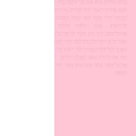
בְּצֶלֶם אֱלֹהִים בָּרָא אֹתוֹ זָכָר וּנְקֵבָה בָּרָא אֹתָם׃
(כח)
וַיְבָרֶךְ
אֹתָם אֱלֹהִים וַיֹּאמֶר לָהֶם אֱלֹהִים פְּרוּ וּרְבוּ וּמִלְאוּ אֶת־הָאָרֶץ
וְכִבְשֻׁהָ וּרְדוּ בִּדְגַת הַיָּם וּבְעוֹף הַשָּׁמַיִם וּבְכָל־חַיָּה הָרֹמֶשֶׂת
עַל־הָאָרֶץ׃
(כט)
וַיֹּאמֶר אֱלֹהִים הִנֵּה נָתַתִּי לָכֶם
אֶת־כָּל־עֵשֶׂב זֹרֵעַ זֶרַע אֲשֶׁר עַל־פְּנֵי כָל־הָאָרֶץ וְאֶת־כָּל־הָעֵץ
אֲשֶׁר־בּוֹ פְרִי־עֵץ זֹרֵעַ זָרַע לָכֶם יִהְיֶה לְאָכְלָה׃
(ל)
וּלְכָל־חַיַּת
הָאָרֶץ וּלְכָל־עוֹף הַשָּׁמַיִם וּלְכֹל רוֹמֵשׂ עַל־הָאָרֶץ אֲשֶׁר־בּוֹ נֶפֶשׁ
חַיָּה אֶת־כָּל־יֶרֶק עֵשֶׂב לְאָכְלָה וַיְהִי־כֵן׃
(לא)
וַיַּרְא אֱלֹהִים
אֶת־כָּל־אֲשֶׁר עָשָׂה וְהִנֵּה־טוֹב מְאֹד וַיְהִי־עֶרֶב וַיְהִי־בֹקֶר יוֹם
הַשִּׁשִּׁי׃