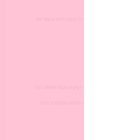
ך השיעור
).
שבו היא מצהירה בדעה צלולה על רצונה למות ונשאל את
דושת החיים?
דם בצלם אלוהים וראינו כיצד רעיון זה מוביל לאיסור רצח
ד החקיקה המקראית שונה בתפיסת עולמה מהמקובל בעמי