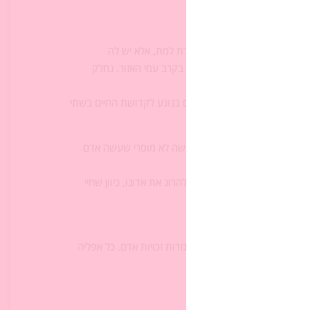
ת, על אף המעשה הנורא שעשה.
יסור רצח ומצוות קבורה מכבדת למת, אלא יש לה
לת מן המנהגים שהיו מקובלים בקרב עמי האזור. נחלק
מערך השיעור
).
אָדָם" מובילה לשוויון בין בני האדם בנוגע לקדושת החיים בשתי
חד אינו יכול לשלם מחיר של מעשה לא מוסרי שעשה אדם
אי אפשר להרוג עבד במקום להרוג את אדונו, כיוון שחיי
לשוויון ערך האדם, שממנו נגזרות זכויות אדם. כל אפליה