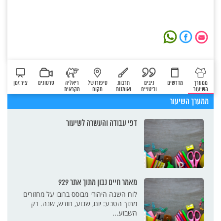
ממערך
מדרשים
ניבים
תרבות
סיפורו של
ריאליה
סרטונים
ציר זמן
השיעור
וביטויים
ואומנות
מקום
מקראית
ממערך השיעור
דפי עבודה והעשרה לשיעור
מאמר חיים נבון מתוך אתר 929
לוח השנה היהודי מבוסס ברובו על מחזורים
מתוך הטבע: יום, שבוע, חודש, שנה. רק
השבוע...