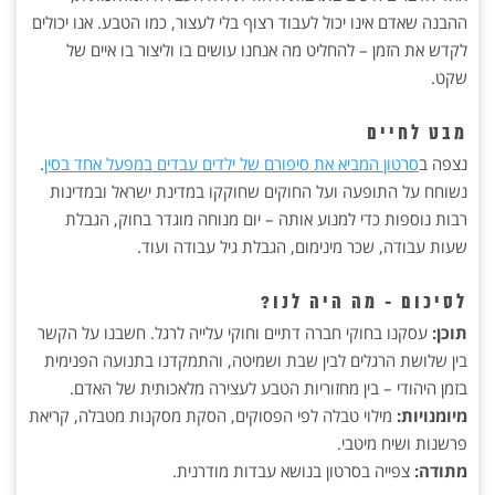
ההבנה שאדם אינו יכול לעבוד רצוף בלי לעצור, כמו הטבע. אנו יכולים
לקדש את הזמן – להחליט מה אנחנו עושים בו וליצור בו איים של
שקט.
מבט לחיים
נצפה ב
סרטון המביא את סיפורם של ילדים עבדים במפעל אחד בסין
.
נשוחח על התופעה ועל החוקים שחוקקו במדינת ישראל ובמדינות
רבות נוספות כדי למנוע אותה – יום מנוחה מוגדר בחוק, הגבלת
שעות עבודה, שכר מינימום, הגבלת גיל עבודה ועוד.
לסיכום - מה היה לנו?
תוכן:
עסקנו בחוקי חברה דתיים וחוקי עלייה לרגל. חשבנו על הקשר
בין שלושת הרגלים לבין שבת ושמיטה, והתמקדנו בתנועה הפנימית
בזמן היהודי – בין מחזוריות הטבע לעצירה מלאכותית של האדם.
מיומנויות:
מילוי טבלה לפי הפסוקים, הסקת מסקנות מטבלה, קריאת
פרשנות ושיח מיטבי.
מתודה:
צפייה בסרטון בנושא עבדות מודרנית.