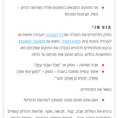
מה החוקים המובאים בפסוקים אלה? (שלושה רגלים –
פסח, שבועות וסוכות)
מבט שני
נחלק לתלמידים את הטבלה שב
דף העבודה
לעבודה אישית או
לעבודה בזוגות (ראו
פתרון למורה
. נמצא גם ב
ממערך השיעור
).
נבקש מהתלמידים להדגיש בטבלה את החוקים שסיבתם היא
התחשבות בחלש. נכתוב אותם ואת סיבתם על הלוח:
שנת שמיטה – פסוק יא: "וְאָכְלוּ אֶבְיֹנֵי עַמֶּךָ".
איסור עשיית מלאכה בשבת – פסוק י: "לְמַעַן יָנוּחַ שׁוֹרְךָ
וַחֲמֹרֶךָ, וְיִנָּפֵשׁ בֶּן אֲמָתְךָ וְהַגֵּר".
נשאל את התלמידים:
האם אתם מזהים מוטיב משותף לשלושת הרגלים?
נדגיש את המילים: אָבִיב, קָצִיר, תְּבוּאָה, אָסִף. שלושת הרגלים קשורים
במחזוריות הטבע: אביב – ראשית וצמיחה; שבועות – ראשית הקציר;