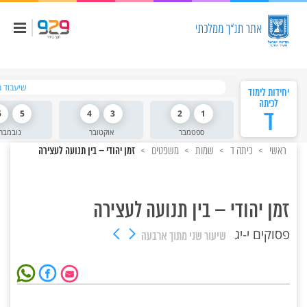
שיעבוד מ
יחידות לימוד
לכיתה
ד
1
2
3
4
5
6
ספטמבר
אוקטובר
נובמבר
ראשי
כיתה ד
שמות
משפטים
זמן יהודי – בין תנועה לעצירה
זמן יהודי – בין תנועה לעצירה
פסוקים י-יג
שיעור שני
מתוך ארבעה