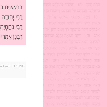
תַּחַת הָעֵץ׃
(ה)
וְאֶקְחָה פַת־לֶחֶם וְסַעֲדוּ לִבְּכֶם אַחַר תַּעֲבֹרוּ
בראשית רב
כִּי־עַל־כֵּן עֲבַרְתֶּם עַל־עַבְדְּכֶם וַיֹּאמְרוּ כֵּן תַּעֲשֶׂה כַּאֲשֶׁר דִּבַּרְתָּ׃
רַבִּי יְהוּדָה 
(ו)
וַיְמַהֵר אַבְרָהָם הָאֹהֱלָה אֶל־שָׂרָה וַיֹּאמֶר מַהֲרִי שְׁלֹשׁ
סְאִים קֶמַח סֹלֶת לוּשִׁי וַעֲשִׂי עֻגוֹת׃
(ז)
וְאֶל־הַבָּקָר רָץ
רַבִּי נְחֶמְיָ
אַבְרָהָם וַיִּקַּח בֶּן־בָּקָר רַךְ וָטוֹב וַיִּתֵּן אֶל־הַנַּעַר וַיְמַהֵר לַעֲשׂוֹת
רַבָּנָן אָמְרֵ
אֹתוֹ׃
(ח)
וַיִּקַּח חֶמְאָה וְחָלָב וּבֶן־הַבָּקָר אֲשֶׁר עָשָׂה וַיִּתֵּן
לִפְנֵיהֶם וְהוּא־עֹמֵד עֲלֵיהֶם תַּחַת הָעֵץ וַיֹּאכֵלוּ׃
(ט)
וַיֹּאמְרוּ
אֵלָיו אַיֵּה שָׂרָה אִשְׁתֶּךָ וַיֹּאמֶר הִנֵּה בָאֹהֶל׃
(י)
וַיֹּאמֶר שׁוֹב
אָשׁוּב אֵלֶיךָ כָּעֵת חַיָּה וְהִנֵּה־בֵן לְשָׂרָה אִשְׁתֶּךָ וְשָׂרָה שֹׁמַעַת
פֶּתַח הָאֹהֶל וְהוּא אַחֲרָיו׃
(יא)
וְאַבְרָהָם וְשָׂרָה זְקֵנִים
בָּאִים בַּיָּמִים חָדַל לִהְיוֹת לְשָׂרָה אֹרַח כַּנָּשִׁים׃
(יב)
וַתִּצְחַק
שָׂרָה בְּקִרְבָּהּ לֵאמֹר אַחֲרֵי בְלֹתִי הָיְתָה־לִּי עֶדְנָה וַאדֹנִי זָקֵן׃
(יג)
וַיֹּאמֶר יְהוָה אֶל־אַבְרָהָם לָמָּה זֶּה צָחֲקָה שָׂרָה לֵאמֹר
הַאַף אֻמְנָם אֵלֵד וַאֲנִי זָקַנְתִּי׃
(יד)
הֲיִפָּלֵא מֵיְהוָה דָּבָר
לַמּוֹעֵד אָשׁוּב אֵלֶיךָ כָּעֵת חַיָּה וּלְשָׂרָה בֵן׃
(טו)
וַתְּכַחֵשׁ
שָׂרָה לֵאמֹר לֹא צָחַקְתִּי כִּי יָרֵאָה וַיֹּאמֶר לֹא כִּי צָחָקְתְּ׃
(טז)
וַיָּקֻמוּ מִשָּׁם הָאֲנָשִׁים וַיַּשְׁקִפוּ עַל־פְּנֵי סְדֹם וְאַבְרָהָם הֹלֵךְ