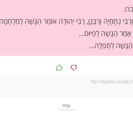
בכמה מילים
ה:
אחד מן השיאים הרוחניים שאליו מגיע אברהם במסע חייו המונומנטלי הוא
וְרַבִּי נְחֶמְיָה וְרַבָּנָן, רַבִּי יְהוּדָה אוֹמֵר הַגָּשָׁה לְמִלְחָמ
אברהם מטיח כלפי ה' טענות מוסריות בכבוד ובענווה, אך גם בתקיפות ו
נלמד את פסוקים כ-לג בפרק יח, נעמיק בהבנת דרכו של אברהם וגם נעמ
ה אָמַר הַגָּשָׁה לְפִיּוּס…
אלוהים עשוי להיות רלוונטי מאוד גם בחיינו.
י הַגָּשָׁה לִתְפִלָּה…
הזמנה ללימוד
אפשרות ראשונה – בית המשפט העליון ובג"ץ
:
נעיין ב
חוק יסוד השפיטה
המגדיר את תפקידו של בג"ץ ונדון בשאלות המו
נסו לחשוב על דוגמאות להתערבות של בג"ץ למען הצדק?
מהו ההבדל בין משפט וצדק? האם לא כל בית משפט פועל למע
מתי משפט עשוי להיות לא צודק? (טעות, חוסר ראיות, אפליה, ח
מי לדעתכם אחראי בבית הספר שלנו על המשפט ומי אחראי על
אפשרות שנייה – רדיוס ללא קהל
:
נציג בכיתה את ה
ידיעה על העונש שניתן לקבוצת בית"ר ירושלים
ונדון ב