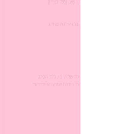
ָבָר הַזֶּה לְהָמִית צַדִּיק עִם רָשָׁע, וְהָיָה כַצַּדִּיק
ועוסק רק בבשורה האישית שקיבל (הולדת יצחק).
כלים דמגוגיים.
ס ובהתנצלות, משתחווה.
בטחה שזכה לה בפסוקים יז-יט?
משפט לבין הבטחת הזרע והבחירה של ה' בו. בלב הפרק
שני הסיפורים בפרק: הבשורה על הולדת יצחק והוויכוח על
ואיש הצדק והדאגה לאחר.
יטוי בשלושת הפסוקים:
ָּהּ?"