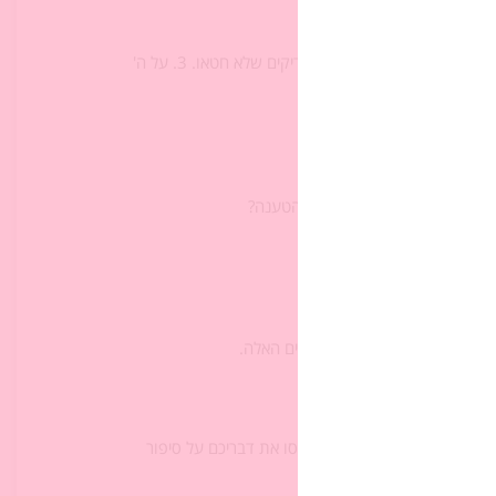
(ניסוחים אפשריים: 1. על ה' לבדוק את הנעשה מקרוב לפני שהוא שופט. 2. על ה' להימנע מהריגת הצדיקים שלא חטאו. 3. על ה'
 מזה? האם אתם מסכימים עם הטענה?
לל הרשעים שבה?
נון בית הספר עומד בקריטריונים האלה.
?
דעתכם הסעיף אינו צודק ובססו את דבריכם על סיפור