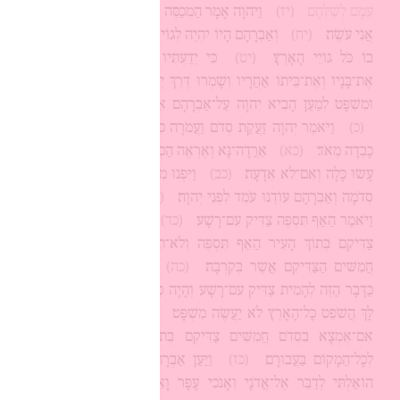
עִמָּם לְשַׁלְּחָם׃
(יז)
וַיהֹוָה אָמָר הַמְכַסֶּה אֲנִי מֵאַבְרָהָם אֲשֶׁר
אֲנִי עֹשֶׂה׃
(יח)
וְאַבְרָהָם הָיוֹ יִהְיֶה לְגוֹי גָּדוֹל וְעָצוּם וְנִבְרְכוּ
בוֹ כֹּל גּוֹיֵי הָאָרֶץ׃
(יט)
כִּי יְדַעְתִּיו לְמַעַן אֲשֶׁר יְצַוֶּה
אֶת־בָּנָיו וְאֶת־בֵּיתוֹ אַחֲרָיו וְשָׁמְרוּ דֶּרֶךְ יְהוָה לַעֲשׂוֹת צְדָקָה
וּמִשְׁפָּט לְמַעַן הָבִיא יְהוָה עַל־אַבְרָהָם אֵת אֲשֶׁר־דִּבֶּר עָלָיו׃
(כ)
וַיֹּאמֶר יְהוָה זַעֲקַת סְדֹם וַעֲמֹרָה כִּי־רָבָּה וְחַטָּאתָם כִּי
כָבְדָה מְאֹד׃
(כא)
אֵרֲדָה־נָּא וְאֶרְאֶה הַכְּצַעֲקָתָהּ הַבָּאָה אֵלַי
עָשׂוּ כָּלָה וְאִם־לֹא אֵדָעָה׃
(כב)
וַיִּפְנוּ מִשָּׁם הָאֲנָשִׁים וַיֵּלְכוּ
סְדֹמָה וְאַבְרָהָם עוֹדֶנּוּ עֹמֵד לִפְנֵי יְהוָה׃
(כג)
וַיִּגַּשׁ אַבְרָהָם
וַיֹּאמַר הַאַף תִּסְפֶּה צַדִּיק עִם־רָשָׁע׃
(כד)
אוּלַי יֵשׁ חֲמִשִּׁים
צַדִּיקִם בְּתוֹךְ הָעִיר הַאַף תִּסְפֶּה וְלֹא־תִשָּׂא לַמָּקוֹם לְמַעַן
חֲמִשִּׁים הַצַּדִּיקִם אֲשֶׁר בְּקִרְבָּהּ׃
(כה)
חָלִלָה לְּךָ מֵעֲשֹׂת
כַּדָּבָר הַזֶּה לְהָמִית צַדִּיק עִם־רָשָׁע וְהָיָה כַצַּדִּיק כָּרָשָׁע חָלִלָה
לָּךְ הֲשֹׁפֵט כָּל־הָאָרֶץ לֹא יַעֲשֶׂה מִשְׁפָּט׃
(כו)
וַיֹּאמֶר יְהוָה
אִם־אֶמְצָא בִסְדֹם חֲמִשִּׁים צַדִּיקִם בְּתוֹךְ הָעִיר וְנָשָׂאתִי
לְכָל־הַמָּקוֹם בַּעֲבוּרָם׃
(כז)
וַיַּעַן אַבְרָהָם וַיֹּאמַר הִנֵּה־נָא
הוֹאַלְתִּי לְדַבֵּר אֶל־אֲדֹנָי וְאָנֹכִי עָפָר וָאֵפֶר׃
(כח)
אוּלַי