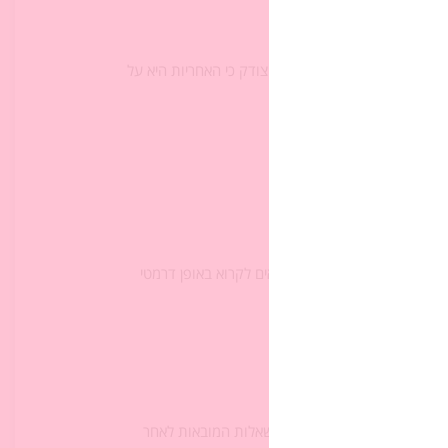
כלל האוהדים; מיעוט)
כולם השתתפו במעשה, או אולי צודק כי האחריות היא על
 לענישה קולקטיבית.
 ה' ואברהם. ננחה את הקוראים לקרוא באופן דרמטי
ב
ממערך השיעור
) ונענה על השאלות המובאות לאחר