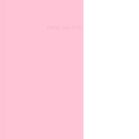
שנים, דוגמת ספורנו, חזקוני, רד"ק ועוד, שרואים
ט)
בפסוקים כג-כה?
סביר שאלו שאלות רטוריות.
אברהם ועל הלך רוחו?
ולה?