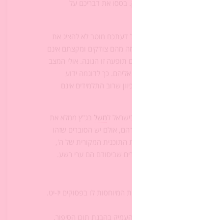
ל שהתקנון נבדק ונמצא צודק. בססו את דבריכם על
ילות זו תתאים. אם על פי שיקול דעתכם מוטב לא להציג את
תוך תקנון בית ספר דמיוני, כמה מהם צודקים ומקצתם אינם
מיעוט בעייתי, והשאלה היא אם תופעה זו הגונה. אולי המצב
ריכים הוגנים גם להם ומכוונים אליהם. כך לדוגמה ידוע
לי אפשר לקבוע חוק הפוך, מכיוון שרוב התלמידים אינם
ה.
את הצדק בחוקים ובאכיפתם. בישראל ל
משל
בג"ץ ממלא את
 ה' עומד למבחן הצדק של אברהם, אולם יש הסוברים שזהו
 של דבר (בפרק יט) לא שינו את התוכנית המקורית של ה',
באדם ומאמין בתיקון גם של ערים שביסודם הם ערי רשע.
שתו של אברהם בפסוקים לתכונות המיוחסות לו בפסוקים יז-יט.
ניות.
ן בסיפור, נעזרנו במאמר כדי להעמיק בהבנת תוכן הסיפור.