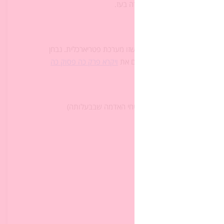
 רות לנעמי אחרי ביקורה בשדה בעז.
אִישׁ, מִגֹּאֲלֵנוּ הוּא".
ים בירושה לגברים בלבד כיוון שזו מערכת פטריארכלית. נבחן
ו של המלבי"ם). נקרין לתלמידים את
ויקרא פרק כה פסוק כה
ש חשש שהמשפחה תאבד את שטחי האדמה שבבעלותה)
שפחה.