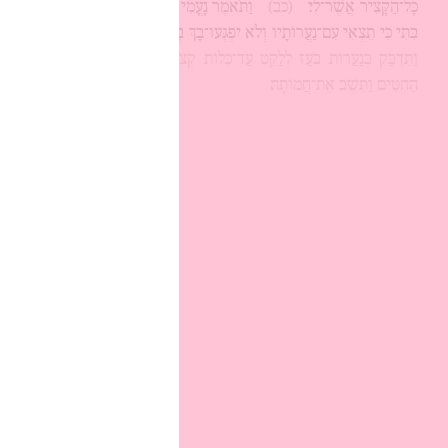
כָּל־הַקָּצִיר אֲשֶׁר־לִי׃
(כב)
וַתֹּאמֶר נָעֳמִי אֶל־רוּת כַּלָּתָהּ טוֹב
בִּתִּי כִּי תֵצְאִי עִם־נַעֲרוֹתָיו וְלֹא יִפְגְּעוּ־בָךְ בְּשָׂדֶה אַחֵר׃
(כג)
וַתִּדְבַּק בְּנַעֲרוֹת בֹּעַז לְלַקֵּט עַד־כְּלוֹת קְצִיר־הַשְּׂעֹרִים וּקְצִיר
הַחִטִּים וַתֵּשֶׁב אֶת־חֲמוֹתָהּ׃