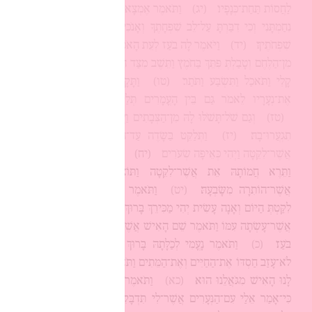
לַחֲסוֹת תַּחַת־כְּנָפָיו׃
(יג)
וַתֹּאמֶר אֶמְצָא־חֵן בְּעֵינֶיךָ אֲדֹנִי כִּי
נִחַמְתָּנִי וְכִי דִבַּרְתָּ עַל־לֵב שִׁפְחָתֶךָ וְאָנֹכִי לֹא אֶהְיֶה כְּאַחַת
שִׁפְחֹתֶיךָ׃
(יד)
וַיֹּאמֶר לָה בֹעַז לְעֵת הָאֹכֶל גֹּשִׁי הֲלֹם וְאָכַלְתְּ
מִן־הַלֶּחֶם וְטָבַלְתְּ פִּתֵּךְ בַּחֹמֶץ וַתֵּשֶׁב מִצַּד הַקּוֹצְרִים וַיִּצְבָּט־לָהּ
קָלִי וַתֹּאכַל וַתִּשְׂבַּע וַתֹּתַר׃
(טו)
וַתָּקָם לְלַקֵּט וַיְצַו בֹּעַז
אֶת־נְעָרָיו לֵאמֹר גַּם בֵּין הָעֳמָרִים תְּלַקֵּט וְלֹא תַכְלִימוּהָ׃
(טז)
וְגַם שֹׁל־תָּשֹׁלּוּ לָהּ מִן־הַצְּבָתִים וַעֲזַבְתֶּם וְלִקְּטָה וְלֹא
תִגְעֲרוּ־בָהּ׃
(יז)
וַתְּלַקֵּט בַּשָּׂדֶה עַד־הָעָרֶב וַתַּחְבֹּט אֵת
אֲשֶׁר־לִקֵּטָה וַיְהִי כְּאֵיפָה שְׂעֹרִים׃
(יח)
וַתִּשָּׂא וַתָּבוֹא הָעִיר
וַתֵּרֶא חֲמוֹתָהּ אֵת אֲשֶׁר־לִקֵּטָה וַתּוֹצֵא וַתִּתֶּן־לָהּ אֵת
אֲשֶׁר־הוֹתִרָה מִשָּׂבְעָהּ׃
(יט)
וַתֹּאמֶר לָהּ חֲמוֹתָהּ אֵיפֹה
לִקַּטְתְּ הַיּוֹם וְאָנָה עָשִׂית יְהִי מַכִּירֵךְ בָּרוּךְ וַתַּגֵּד לַחֲמוֹתָהּ אֵת
אֲשֶׁר־עָשְׂתָה עִמּוֹ וַתֹּאמֶר שֵׁם הָאִישׁ אֲשֶׁר עָשִׂיתִי עִמּוֹ הַיּוֹם
בֹּעַז׃
(כ)
וַתֹּאמֶר נָעֳמִי לְכַלָּתָהּ בָּרוּךְ הוּא לַיהוָה אֲשֶׁר
לֹא־עָזַב חַסְדּוֹ אֶת־הַחַיִּים וְאֶת־הַמֵּתִים וַתֹּאמֶר לָהּ נָעֳמִי קָרוֹב
לָנוּ הָאִישׁ מִגֹּאֲלֵנוּ הוּא׃
(כא)
וַתֹּאמֶר רוּת הַמּוֹאֲבִיָּה גַּם
כִּי־אָמַר אֵלַי עִם־הַנְּעָרִים אֲשֶׁר־לִי תִּדְבָּקִין עַד אִם־כִּלּוּ אֵת