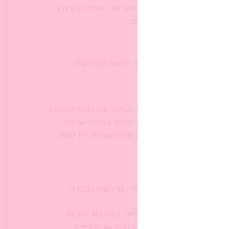
ם על פעולותיו של בעז ובצבע אחר את הפעלים המורים על
ך השיעור
). נשאל את התלמידים:
א הפעילה ביותר בפרק, גם שאר הדמויות פונות אליה
דוע דווקא דמות זו מניעה את העלילה, ומה המהלכים שהיא
ות: נעמי מלכתחילה מניעה את הסיפור ושולחת את רות
על הולכת לשדה; בעז מניע כיוון שהוא פונה אל רות ועושה
 באפשרויות במליאת הכיתה.
ילת הפסוק ונשאל:
ות, כיצד אתם מבינים את האמירה של נעמי? (מדבריה
שט הכתוב כיצד)
 בעז עזר לבעלה ובניה כשהיו בחיים, ועתה הוא דואג גם
חיים וגם למתים אלימלך ובניו שהוא ימשיך את השושלת