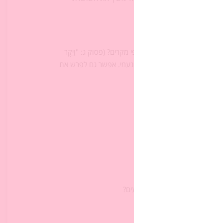
את העלילה, שיש גם צירופי מקרים? (פסוק ג: "וַיִּקֶר
רה, בעז הוא קרוב משפחתה של נעמי. אפשר גם לפרש את
ננה?
יטוי בפרק.
או כוח אחר שמניע את האירועים?