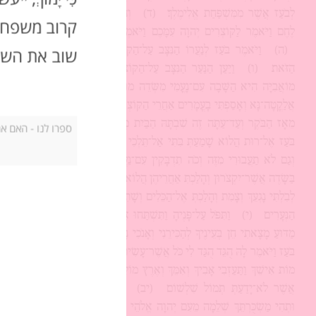
לְבֹעַז אֲשֶׁר מִמִּשְׁפַּחַת אֱלִימֶלֶךְ׃
(ד)
וְהִנֵּה־בֹעַז בָּא מִבֵּית
קרוב משפחתו, ה
לֶחֶם וַיֹּאמֶר לַקּוֹצְרִים יְהוָה עִמָּכֶם וַיֹּאמְרוּ לוֹ יְבָרֶכְךָ יְהוָה׃
(ה)
וַיֹּאמֶר בֹּעַז לְנַעֲרוֹ הַנִּצָּב עַל־הַקּוֹצְרִים לְמִי הַנַּעֲרָה
שוב את השד
הַזֹּאת׃
(ו)
וַיַּעַן הַנַּעַר הַנִּצָּב עַל־הַקּוֹצְרִים וַיֹּאמַר נַעֲרָה
מוֹאֲבִיָּה הִיא הַשָּׁבָה עִם־נָעֳמִי מִשְּׂדֵה מוֹאָב׃
(ז)
וַתֹּאמֶר
אֲלַקֳטָה־נָּא וְאָסַפְתִּי בָעֳמָרִים אַחֲרֵי הַקּוֹצְרִים וַתָּבוֹא וַתַּעֲמוֹד
מֵאָז הַבֹּקֶר וְעַד־עַתָּה זֶה שִׁבְתָּהּ הַבַּיִת מְעָט׃
(ח)
וַיֹּאמֶר
בֹּעַז אֶל־רוּת הֲלוֹא שָׁמַעַתְּ בִּתִּי אַל־תֵּלְכִי לִלְקֹט בְּשָׂדֶה אַחֵר
וְגַם לֹא תַעֲבוּרִי מִזֶּה וְכֹה תִדְבָּקִין עִם־נַעֲרֹתָי׃
(ט)
עֵינַיִךְ
בַּשָּׂדֶה אֲשֶׁר־יִקְצֹרוּן וְהָלַכְתִּ אַחֲרֵיהֶן הֲלוֹא צִוִּיתִי אֶת־הַנְּעָרִים
לְבִלְתִּי נָגְעֵךְ וְצָמִת וְהָלַכְתְּ אֶל־הַכֵּלִים וְשָׁתִית מֵאֲשֶׁר יִשְׁאֲבוּן
הַנְּעָרִים׃
(י)
וַתִּפֹּל עַל־פָּנֶיהָ וַתִּשְׁתַּחוּ אָרְצָה וַתֹּאמֶר אֵלָיו
מַדּוּעַ מָצָאתִי חֵן בְּעֵינֶיךָ לְהַכִּירֵנִי וְאָּנֹכִי נָכְרִיָּה׃
(יא)
וַיַּעַן
בֹּעַז וַיֹּאמֶר לָהּ הֻגֵּד הֻגַּד לִי כֹּל אֲשֶׁר־עָשִׂית אֶת־חֲמוֹתֵךְ אַחֲרֵי
מוֹת אִישֵׁךְ וַתַּעַזְבִי אָּבִיךְ וְאִמֵּךְ וְאֶרֶץ מוֹלַדְתֵּךְ וַתֵּלְכִי אֶל־עַם
אֲשֶׁר לֹא־יָדַעַתְּ תְּמוֹל שִׁלְשׁוֹם׃
(יב)
יְשַׁלֵּם יְהוָה פָּעֳלֵךְ
וּתְהִי מַשְׂכֻּרְתֵּךְ שְׁלֵמָה מֵעִם יְהוָה אֱלֹהֵי יִשְׂרָאֵל אֲשֶׁר־בָּאת