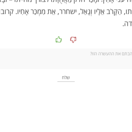
בכמה מילים
ַקָּרֹב אֵלָיו וְגָאַל, ישחרר, אֵת מִמְכַּר אָחִיו. קרו
נבחן את רגע הגילוי של נעמי כי רות מלקטת בשדה של קרוב משפחתה, 
ה.
נשאל: מי מניע את העלילה?
הזמנה ללימוד
הצעה ראשונה – הגדרה ודיון
:
נקרא את ההגדרה מוויקיפדיה למושג '
צירוף מקרים
'.
נבקש מהתלמידים לשתף בצירופי מקרים מחייהם.
מה הייתה התחושה שלכם כשגיליתם את צירוף המקרים?
האם לדעתכם החיים הם אוסף של צירופי מקרים או שאנו יכולים
הצעה שנייה – קירות מדברים
:
נבחר 4-5 משפטים מ
דף העבודה
ונפזר אותם בכיתה (ראו דף עבודה גם
ולבחור משפט שהם רוצים לחוות את דעתם עליו – אם הם מסכימים אתו א
הזמנה לקריאה