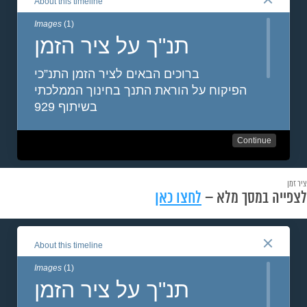
ציר זמן
לצפייה במסך מלא –
לחצו כאן