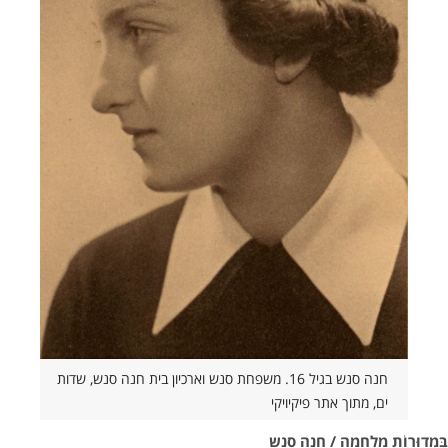
חנה סנש בגיל 16. משפחת סנש וארכיון בית חנה סנש, שדות
ים, מתוך אתר פיקיויקי
בִּמְדוּרוֹת מִלְחָמָה / חנה סנש