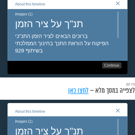
ציר זמן
לצפייה במסך מלא –
לחצו כאן