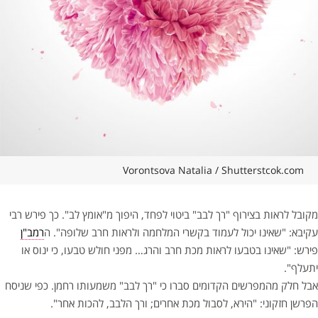
Vorontsova Natalia / Shutterstcok.com
מקובל לראות בצירוף "רך לבב" ביטוי לפחד, היפוך מ"אומץ לב". כך פירש רבי
עקיבא: "שאינו יכול לעמוד בקשרי המלחמה ולראות חרב שלופה". ה
רמב"ן
פירש: "שאינו בטבעו לראות מכת חרב והרג… מפני חולש טבעו, כי ינוס או
יתעלף".
אבל חלק מהמפרשים הקדומים סברו כי "רך לבב" משמעותו רחמן. כפי שניסח
הפרשן חזקוני: "הירא, לסבול מכת אחרים; ורך הלבב, להכות אחר".