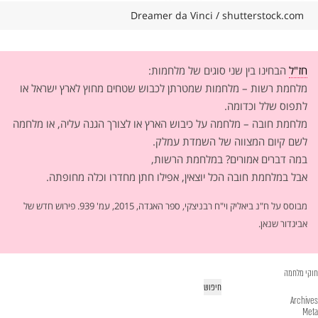
Dreamer da Vinci / shutterstock.com
חז"ל
הבחינו בין שני סוגים של מלחמות:
מלחמת רשות – מלחמות שמטרתן לכבוש שטחים מחוץ לארץ ישראל או
לתפוס שלל וכדומה.
מלחמת חובה – מלחמה על כיבוש הארץ או לצורך הגנה עליה, או מלחמה
לשם קיום המצווה של השמדת עמלק.
במה דברים אמורים? במלחמת הרשות,
אבל במלחמת חובה הכל יוצאין, אפילו חתן מחדרו וכלה מחופתה.
מבוסס על ח"נ ביאליק וי"ח רבניצקי, ספר האגדה, 2015, עמ' 939. פירוש חדש של
אביגדור שנאן.
חוקי מלחמה
יפוש:
Archives
Meta