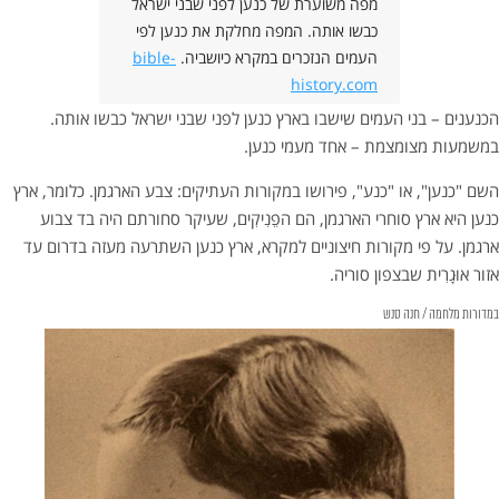
מפה משוערת של כנען לפני שבני ישראל
כבשו אותה. המפה מחלקת את כנען לפי
העמים הנזכרים במקרא כיושביה.
bible-
history.com
הכנענים – בני העמים שישבו בארץ כנען לפני שבני ישראל כבשו אותה.
במשמעות מצומצמת – אחד מעמי כנען.
השם "כנען", או "כנע", פירושו במקורות העתיקים: צבע הארגמן. כלומר, ארץ
כנען היא ארץ סוחרי הארגמן, הם הפֵנִיקִים, שעיקר סחורתם היה בד צבוע
ארגמן. על פי מקורות חיצוניים למקרא, ארץ כנען השתרעה מעזה בדרום עד
אזור אוּגָרִית שבצפון סוריה.
במדורות מלחמה / חנה סנש