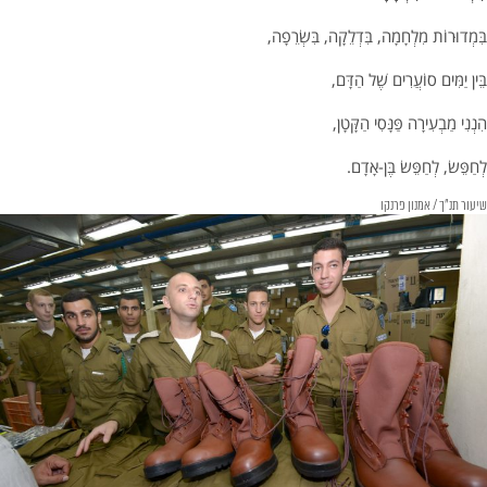
בִּמְדוּרוֹת מִלְחָמָה, בִּדְלֵקָה, בִּשְׂרֵפָה,
בֵּין יַמִּים סוֹעֲרִים שֶׁל הַדָּם,
הִנְנִי מַבְעִירָה פַּנָּסִי הַקָּטָן,
לְחַפֵּשׂ, לְחַפֵּשׂ בֶּן-אָדָם.
שיעור תנ"ך / אמנון פרנקו