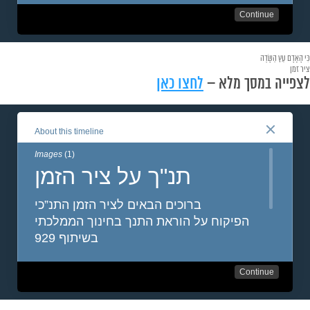
כִּי הָאָדָם עֵץ הַשָּׂדֶה
ציר זמן
לצפייה במסך מלא –
לחצו כאן