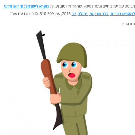
מבוסס על: יעקב חיים (ג'פרי) טיגאי, שמואל אחיטוב (עורך)
מקרא לישראל: פירוש מדעי
למקרא: דברים, כרך שני, טז, יח-לד, יב
, 2016, עמ' 510-509. © הוצאת עם עובד.
כבוד הבריות