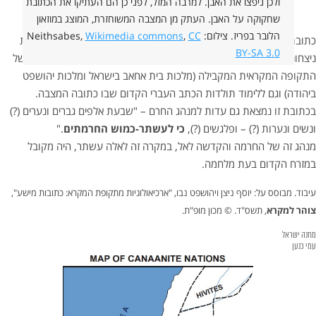
ולכן ניפצו את האבן. למרבה המזל, לפני כן הם העתיקו את הכתובת
שחקוקה על האבן. העתק מן המצבה המשוחזרת, המוצג במוזאון
הלובר בפריז. צילום: Neithsabes,
CC
,
Wikimedia commons
כתובת מישע היא מצבת זיכרון של מישע מלך מואב, שבה המלך מתאר את
BY-SA 3.0
ניצחונותיו על יהודה ועל ישראל. הכתובת חשובה גם להבנת ההיסטוריה של
התקופה המקראית המקבילה (מלכות בית אחאב בישראל ומלכות יהושפט
ביהודה) וגם ללימוד תולדות הכתב העברי הקדום שבו כתובה המצבה.
בכתובת זו נמצאת גם עדות למנהג החרם – "שבעת אלפים גברים ונערים (?)
ונשים ונערות (?) – ופלגשים (?),
כי לעשתר-כמוש החרמתים
."
מנהג זה של החרמה והקדשה לאל, במקרה זה לאלה עשתר, היה מקובל
במזרח הקדום בעת מלחמה.
עיבוד. מבוסס על: יוסף ניצן ויהושפט נבו, "ארכיאולוגיות מתקופת המקרא: כתובות מישע",
צוהר למקרא
, תשס"ד. © מכון מופ"ת.
מחנה ישראל
עמי כנען