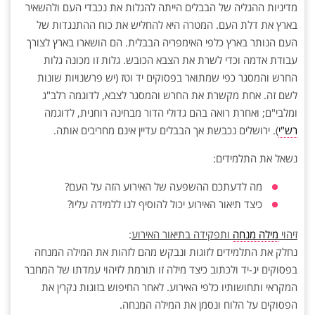
מדיניות ההגליה של הבבלים הייתה להגלות את נכבדי העם ולהשאיר
בארץ את דלת העם. המטרה היא להחליש את כוח ההתנגדות של
העם הנותר בארץ כלפי האימפריה הבבלית. הם הושארו בארץ לצורך
עבודת אדמה וכדי לשרת את הצבא הכובש. גלות זו מכונה גלות
החרש והמסגר כפי שמתואר בפסוקים יד וטז (יש פרשנויות שונות
לשם זה. אחת מקשרת את החרש והמסגר לצבא, לדוגמה רלב"ג
ומלבי"ם; ואחרת רואה בהם גדולי הדור מבחינה רוחנית, לדוגמה
רש"י
). ירושלים נכבשת אך הבבלים עדיין אינם מחריבים אותה.
נשאל את התלמידים:
מה לדעתכם ההשפעה של האירוע הזה על העם?
כיצד תיאור האירוע יכול להוסיף לנו ללמידה עליו?
זיהוי
מילה מנחה
ותפקידה בתיאור האירוע
:
נחלק את התלמידים לזוגות ונבקש מהם לזהות את המילה המנחה
בפסוקים יג-יד ולכתוב כיצד מילה זו תורמת לזיהוי עמדתו של המחבר
המקראי ותחושותיו כלפי האירוע. לאחר החיפוש בזוגות נקרין את
הפסוקים על הלוח ונסמן את המילה המנחה.