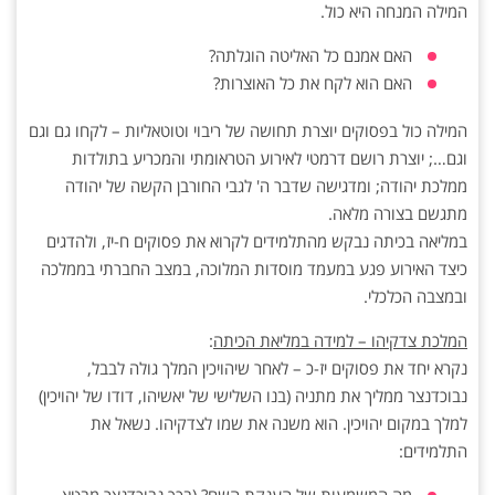
המילה המנחה היא כול.
האם אמנם כל האליטה הוגלתה?
האם הוא לקח את כל האוצרות?
המילה כול בפסוקים יוצרת תחושה של ריבוי וטוטאליות – לקחו גם וגם
וגם…; יוצרת רושם דרמטי לאירוע הטראומתי והמכריע בתולדות
ממלכת יהודה; ומדגישה שדבר ה' לגבי החורבן הקשה של יהודה
מתגשם בצורה מלאה.
במליאה בכיתה נבקש מהתלמידים לקרוא את פסוקים ח-יז, ולהדגים
כיצד האירוע פגע במעמד מוסדות המלוכה, במצב החברתי בממלכה
ובמצבה הכלכלי.
המלכת צדקיהו – למידה במליאת הכיתה
:
נקרא יחד את פסוקים יז-כ – לאחר שיהויכין המלך גולה לבבל,
נבוכדנצר ממליך את מתניה (בנו השלישי של יאשיהו, דודו של יהויכין)
למלך במקום יהויכין. הוא משנה את שמו לצדקיהו. נשאל את
התלמידים: