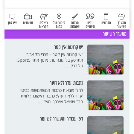
ממערך
מדרשים
ניבים
תרבות
סיפורו של
ריאליה
סרטונים
ציר זמן
השיעור
וביטויים
ואומנות
מקום
מקראית
ממערך השיעור
יש קרונות אין קטר
'יש קרונות אין קטר – מכבי תל אביב
תתרסק בלי מנהיגות' מתוך אתר Sport5,
גיל ברק,...
כתבות 'עדר ללא רועה'
להלן מובאות כתבות המשתמשות בביטוי
'עדר ללא רועה': כתבה ראשונה: לוויית
הרב שמואל אוירבך, מאקו,...
דפי עבודה והעשרה לשיעור