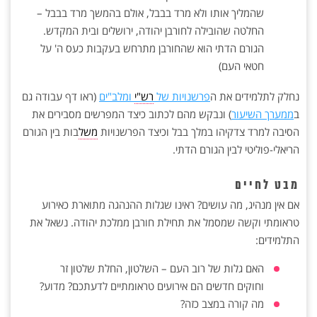
שהמליך אותו ולא מרד בבבל, אולם בהמשך מרד בבבל –
החלטה שהובילה לחורבן יהודה, ירושלים ובית המקדש.
הגורם הדתי הוא שהחורבן מתרחש בעקבות כעס ה' על
חטאי העם)
נחלק לתלמידים את ה
פרשנויות של
רש"י
ומלב"ים
(ראו דף עבודה גם
ב
ממערך השיעור
) ונבקש מהם לכתוב כיצד המפרשים מסבירים את
הסיבה למרד צדקיהו במלך בבל וכיצד הפרשנויות
משל
בות בין הגורם
הריאלי-פוליטי לבין הגורם הדתי.
מבט לחיים
אם אין מנהיג, מה עושים? ראינו שגלות ההנהגה מתוארת כאירוע
טראומתי וקשה שמסמל את תחילת חורבן ממלכת יהודה. נשאל את
התלמידים:
האם גלות של רוב העם – השלטון, החלת שלטון זר
וחוקים חדשים הם אירועים טראומתיים לדעתכם? מדוע?
מה קורה במצב כזה?