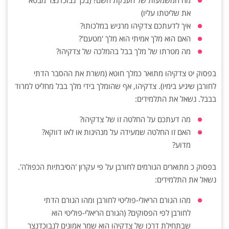
מה המשמעות של הענקת השם? (בכך נבוכדנצר מבטא
את שליטתו עליו)
איך לדעתכם צדקיהו מרגיש במלכותו?
האם הוא מלך אמיתי הוא מלך 'מטעם'?
מה מטרתו של מלך בבל בהמלכה של צדקיהו?
בפסוק יט צדקיהו מתואר כמלך חוטא (משרת את ההסבר הדתי
לחורבן שיגיע בימיו). צדקיהו, אף שהומלך בידי מלך בבל מחליט למרוד
בבבל. נשאל את התלמידים:
מה דעתכם על החלטה זו של צדקיהו?
האם זו החלטה שמעידה על מנהיגות או לאו דווקא?
מדוע?
בפסוק כ מתוארים הגורמים לחורבן על פי עקרון 'הסיבתיות הכפולה'.
נשאל את התלמידים:
מהו הגורם הריאלי-פוליטי לחורבן ומהו הגורם הדתי
לחורבן לפי הפסוקים? (הגורם הריאלי-פוליטי הוא
שבתחילת דרכו של צדקיהו הוא שמר אמונים לנבוכדנצר