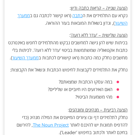
הצעה שנייה – קריאת כתבה ודיון
:
נקרא עם התלמידים את ה
כתבה
(ראו קישור לכתבה גם ב
ממערך
השיעור
), ונדון בשאלות המובאות בעזר ההוראה.
הצעה שלישית – 'עדר ללא רועה'
:
בכיתות שיש להן גישה למחשבים נבקש מהתלמידים לחפש באינטרנט
כתבות אקטואליה שמשתמשות בביטוי 'עדר ללא רועה'. לכיתות בלי
מחשבים נחלק כמה כתבות (ראו קישורים לכתבות ב
ממערך השיעור
).
נחלק את התלמידים לקבוצות לחיפוש הכתבות ונשאל את הקבוצות:
במה עסקו הכתבות שמצאתם?
האם האירועים היו חיוביים או שליליים?
מהי משמעות הביטוי?
הצעה רביעית – מנהיגים ומונהגים
:
נחלק לתלמידים דף ובו ציורים המייצגים את המילה מנהיג (כדי
להדפיס תמונות יש להיכנס לאתר
The Noun Project
, להירשם
בחינם לאתר ולכתוב בחיפוש 'Leader').