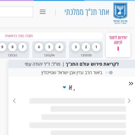
כיתה ו
חיפוש:
חובה: ספר בראשית
יחידות לימוד
לכיתה
י
1
2
3
4
5
6
7
8
9
ספטמבר
אוקטובר
נובמבר
לקריאת פירוש עולם התנ"ך
מו"ל: ד"ר יהודה עַתַּי
ביאור הרב עדין אבן ישראל שטיינזלץ
א