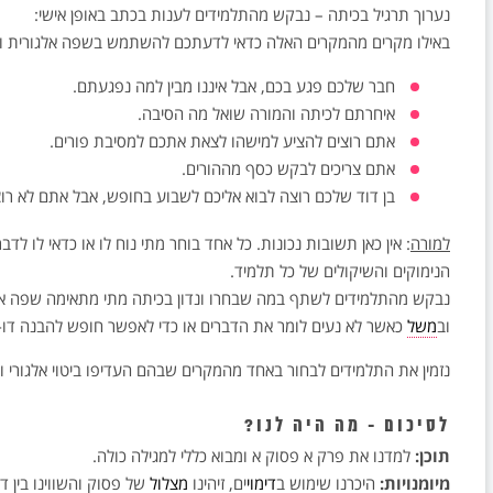
נערוך תרגיל בכיתה – נבקש מהתלמידים לענות בכתב באופן אישי:
באילו מקרים מהמקרים האלה כדאי לדעתכם להשתמש בשפה אלגורית ומת
חבר שלכם פגע בכם, אבל איננו מבין למה נפגעתם.
איחרתם לכיתה והמורה שואל מה הסיבה.
אתם רוצים להציע למישהו לצאת אתכם למסיבת פורים.
אתם צריכים לבקש כסף מההורים.
בן דוד שלכם רוצה לבוא אליכם לשבוע בחופש, אבל אתם לא רוצ
למורה
: אין כאן תשובות נכונות. כל אחד בוחר מתי נוח לו או כדאי לו ל
הנימוקים והשיקולים של כל תלמיד.
נבקש מהתלמידים לשתף במה שבחרו ונדון בכיתה מתי מתאימה שפה אלגו
וב
משל
כאשר לא נעים לומר את הדברים או כדי לאפשר חופש להבנה דו
נזמין את התלמידים לבחור באחד מהמקרים שבהם העדיפו ביטוי אלגורי ול
לסיכום - מה היה לנו?
תוכן:
למדנו את פרק א פסוק א ומבוא כללי למגילה כולה.
מיומנויות:
היכרנו שימוש ב
דימוי
ים, זיהינו
מצלול
של פסוק והשווינו בין ד