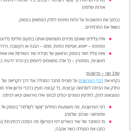
אודות שלמה)
נכתוב את התשובות על הלוח מתחת לחלק המתאים בפסוק.
נשאל את התלמידים:
אילו צלילים שאתם מכירים משמשים אותנו במקום מילים? (לדוג
פפפפפ – ייאוש, אפיסת כוחות; מממ – הבנה או הקשבה; רררר 
איזה צליל חוזר בפסוק הראשון של מגילת שיר השירים? איזו אווי
חושניות, מסתורין – כל אלה מתאימים ליחסים בין הדוד לרעיה
שלב שני – פרשנות
:
נקרא את
דברי הפרשנים
על סוגיית מחבר המגילה ועל דרך הקריאה של ה
נחלק את הכיתה לשלושה קבוצות, כל קבוצה תעיין בדברי פרשן אחד 
המובאות להלן, לחלופין המורים יכולים לבחור אילו פירושים יביאו לכיתה:
לפי הפרשנות, מה משמעות המילים "אֲשֶׁר לִשְׁלֹמֹה" בפסוק
ומיטראני: שכתב שלמה)
מי המחבר של שיר השירים לפי הפרשן? מה הסיבה לכתיבתו? (
כתבו את המגילה כשיר אהבה;