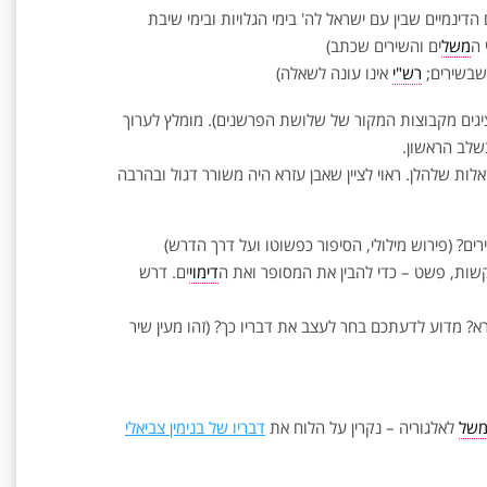
הדינמיים שבין עם ישראל לה' בימי הגלויות ובימי שיבת
 ה
משל
ים והשירים שכתב)
ה שבשירים;
רש"י
אינו עונה לשאלה)
יגים מקבוצות המקור של שלושת הפרשנים). מומלץ לערוך
שלב הראשון.
לות שלהלן. ראוי לציין שאבן עזרא היה משורר דגול ובהרבה
? (פירוש מילולי, הסיפור כפשוטו ועל דרך הדרש)
ם קשות, פשט – כדי להבין את המסופר ואת ה
דימוי
ים. דרש
? מדוע לדעתכם בחר לעצב את דבריו כך? (זהו מעין שיר
של
לאלגוריה – נקרין על הלוח את
דבריו של בנימין צביאלי