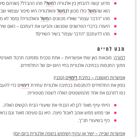
מדוע קשה להבחין בין אלגוריה ל
משל
? מהו ההבדל? (שניהם סי
הוא שה
משל
כולו מכוון ל
נמשל
והאלגוריה היא סיפור עצמאי שב
מהו "הדבר עצמו" שאליו מכוונים ה
משל
והאלגוריה? (מסר לא מפ
היעזרו בדברי הפרשנים שפגשנו והביעו את דעתכם – האם שיר
מהו לדעתכם "הדבר עצמו" בשיר השירים?
מבט לחיים
למורה
: מובאות כאן שתי אפשרויות – אחת טכנית ומזמינה תרגול תאורטי
מתוך התנסות בכתיבה אלגורית בחיי היום-יום של התלמידים.
אפשרות ראשונה – כתיבת
דימוי
ים (טכני)
:
נזמין את התלמידים להתנסות בכתיבה אלגורית עתירת
דימוי
ים כדי להעב
נסו לתרגם את אחד מהמשפטים האלה לשפה מטפורית:
הייתי עייף מאוד לכן לא הכנתי את שיעורי הבית הקשים האלה.
אני ממש ממש אוהב לאכול פיצה. היא גם טעימה מאוד וגם נראית
כיף בשיעורי תנ"ך.
אפשרות שנייה – ישיר או עקיף (שימוש בשפה אלגורית ביום-יום)
: