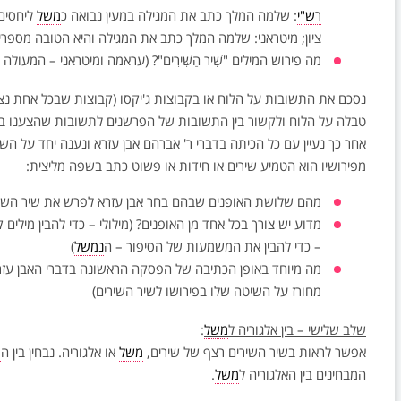
רש"י
: שלמה המלך כתב את המגילה במעין נבואה כ
משל
ליחסים 
ציון; מיטראני: שלמה המלך כתב את המגילה והיא הטובה מספרי
מה פירוש המילים "שִׁיר הַשִּׁירִים"? (עראמה ומיטראני – המעול
נסכם את התשובות על הלוח או בקבוצות ג'יקסו (קבוצות שבכל אחת נצ
טבלה על הלוח ולקשור בין התשובות של הפרשנים לתשובות שהצענו ב
אחר כך נעיין עם כל הכיתה בדברי ר' אברהם אבן עזרא ונענה יחד על השא
מפירושיו הוא הטמיע שירים או חידות או פשוט כתב בשפה מליצית:
מהם שלושת האופנים שבהם בחר אבן עזרא לפרש את שיר השירים
מדוע יש צורך בכל אחד מן האופנים? (מילולי – כדי להבין מילי
– כדי להבין את המשמעות של הסיפור – ה
נמשל
)
מה מיוחד באופן הכתיבה של הפסקה הראשונה בדברי האבן עזרא
מחורז על השיטה שלו בפירושו לשיר השירים)
שלב שלישי – בין אלגוריה ל
משל
:
אפשר לראות בשיר השירים רצף של שירים,
משל
או אלגוריה. נבחין בין ה
מ
המבחינים בין האלגוריה ל
משל
.