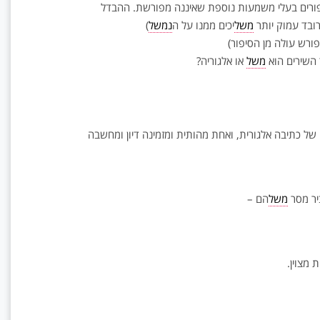
פורים בעלי משמעות נוספת שאיננה מפורשת. ההבדל
רובד עמוק יותר
משל
יכים ממנו על ה
נמשל
)
ורש עולה מן הסיפור)
 השירים הוא
משל
או אלגוריה?
 של כתיבה אלגורית, ואחת מהותית ומזמינה דיון ומחשבה
יר מסר
משל
הם –
 מצוין.