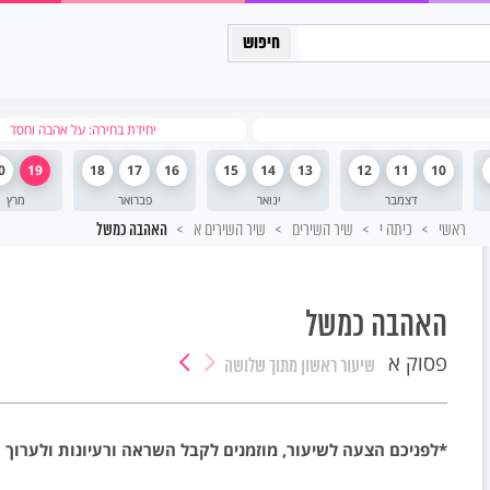
כיתה יב
יחידת בחירה: על אהבה וחסד
0
19
18
17
16
15
14
13
12
11
10
דצמבר
ינואר
פברואר
מרץ
ראשי
כיתה י
שיר השירים
שיר השירים א
האהבה כמשל
האהבה כמשל
פסוק א
שיעור ראשון
מתוך שלושה
*לפניכם הצעה לשיעור, מוזמנים לקבל השראה ורעיונות ולערוך