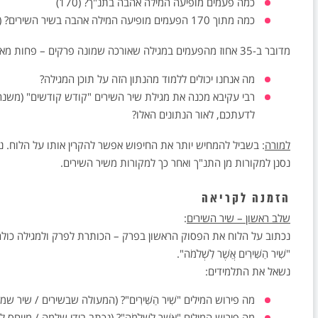
כמה פעמים מופיעה המילה אהבה בתנ"ך? (170)
כמה מתוך 170 הפעמים מופיעה המילה אהבה בשיר השירים? (60)
מדובר ב-35 אחוז מהפעמים במגילה שאורכה שמונה פרקים – פחות מאחוז אחד מכל פרקי התנ"ך (929).
מה אנחנו יכולים ללמוד מהנתון הזה על תוכן המגילה?
רבי עקיבא מכנה את מגילת שיר השירים "קודש קודשים" (משנה 
לדעתכם, לאור הנתונים האלו?
למורה
: בשביל להמחיש יותר את החיפוש אפשר להקרין אותו על הלוח. ני
נסנן למקורות מן התנ"ך ואחר כך למקורות משיר השירים.
הזמנה לקריאה
שלב ראשון – שיר השירים
:
נכתוב על הלוח את הפסוק הראשון בפרק – הכותרת לפרק ולמגילה כולה
"שִׁיר הַשִּׁירִים אֲשֶׁר לִשְׁלֹמֹה".
נשאל את התלמידים:
מה פירוש המילים "שִׁיר הַשִּׁירִים"? (המעולה שבשירים / שי
מה פירוש המילים "אֲשֶׁר לִשְׁלֹמֹה"? (נכתב בידי שלמה / מיוח