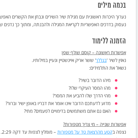
בכמה מילים
נערוך היכרות ראשונית עם מגילת שיר השירים ונבחן את הקשרים האפשרי
נעסוק בדרכים האפשריות לקריאת המגילה ולהבנתה, ומתוך כך נדגים שימ
הזמנה ללימוד
אפשרות ראשונה – קוסם שולף שפן
:
נאזין לשיר '
בגללך
' ששר אריק איינשטיין ונעיין במילותיו.
נשאל את התלמידים:
מיהו הדובר בשיר?
מהו המסר העיקרי שלו?
מהי הדרך שלו להביע את המסר?
מדוע לדעתכם הדובר אינו אומר את דבריו באופן ישיר וברור?
האם גם אתם משתמשים בדימויים לפעמים? מתי?
אפשרות שנייה – מי צריך מטפורות?
נצפה ב
קטע מהרצאת טד על מטפורות
– מומלץ לצפות עד דקה 2:29.