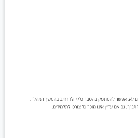
אינם
מספרי
את
"הדבר
עצמו",
אלא...
 אם לא, אפשר להסתפק בהסבר כללי ולהרחיב בהמשך המהלך.
נ"ך, גם אם עדיין אינו מוכר כל צורכו לתלמידים.