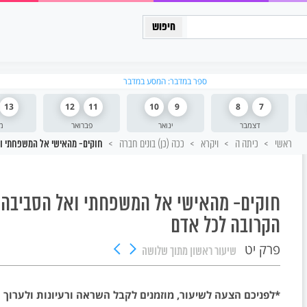
כיתה יב
ספר במדבר: המסע במדבר
13
12
11
10
9
8
7
דצמבר
ינואר
פברואר
מ
ראשי
כיתה ה
ויקרא
ככה (כן) בונים חברה
חוקים- מהאישי אל המשפחתי וא
חוקים- מהאישי אל המשפחתי ואל הסביבה
הקרובה לכל אדם
פרק יט
שיעור ראשון
מתוך שלושה
*לפניכם הצעה לשיעור, מוזמנים לקבל השראה ורעיונות ולערוך