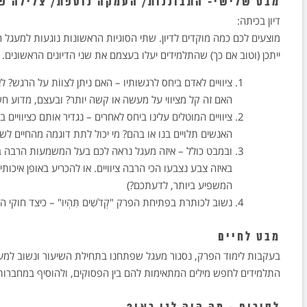
מבט שלישי- התבוננות/ העמקה נוספת/ צלילה פ
דיון בכיתה:
מוצעים לכם כמה מוקדים לדיון. שתי הסוגיות הראשונות נוגעות למעגל הפ
ייתכן (וטוב אם כך) שהתלמידים יעלו בעצמם את שני הדיונים הראשונים. 
ציווּיים לאדם ביחס לרגשותיו – האם ניתן לצווֹת על הרגש? 
האם זה קל מציווי על מעשה או קשה יותר? ובעצם, מדוע חשו
ציוויים המוטלים עלינו ביחס לאחרים – נגדיר אותם כציוויים 
האנשים תלויים בנו או בהם? מי יכול לתת דוגמה מהחיים לשא
ובמבט כולל – איזה מעגל נראה לכם בעל המשמעות הרבה ב
באיזה צבע נצבעו הכי הרבה ציוויים. או להכריע באופן איכות
המשפיע ביותר, לדעתכם?)
נשוב לכותרת בפתיחת הפרק "קְדֹשִׁים תִּהְיוּ" – כיצד חוק
מבט לחיים
בעקבות לימוד הפרק, נסגור מעגל שפתחנו בתחילת השיעור ונשוב למע
התלמידים לחפש מילים המתאימות להם בין הפסוקים, ולהוסיף במחברות