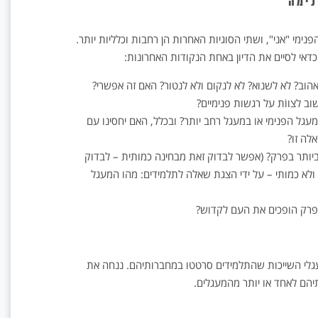
נימה
נימי "אני", ושתי הסוגיות האחרות הן רחבות וכלליות יותר.
כדאי לסיים את הדיון באחת הנקודות האחרונות:
לאהוב? לא לשנוא? לא לנקום ולא לנטור? האם זה אפשרי?
ב לצווֹת על רגשות פנימיים?
במעגל הפנימי או במעגל רחב יותר? ובכלל, האם יחסינו עם
לה זו?
יותר בפרק? (אפשר לבדוק זאת מבחינה כמותית – לבדוק
י ולא כמותי – על ידי הצגת שאלה לתלמידים: מהו המעגל
י הפרק הופכים את העם לקדוש?
גלי השייכות שהתלמידים סרטטו במחברותיהם. ננחה את
יהם לאחד או יותר מהמעגלים.