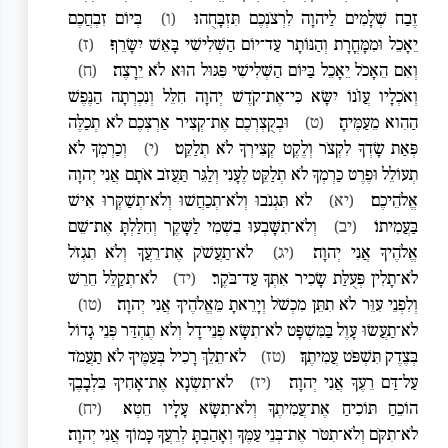
זֶבַח שְׁלָמִים לַיהוָה לִרְצֹנְכֶם תִּזְבָּחֻהוּ׃
(ו)
בְּיוֹם זִבְחֲכֶם
יֵאָכֵל וּמִמָּחֳרָת וְהַנּוֹתָר עַד־יוֹם הַשְּׁלִישִׁי בָּאֵשׁ יִשָּׂרֵף׃
(ז)
וְאִם הֵאָכֹל יֵאָכֵל בַּיּוֹם הַשְּׁלִישִׁי פִּגּוּל הוּא לֹא יֵרָצֶה׃
(ח)
וְאֹכְלָיו עֲוֺנוֹ יִשָּׂא כִּי־אֶת־קֹדֶשׁ יְהוָה חִלֵּל וְנִכְרְתָה הַנֶּפֶשׁ
הַהִוא מֵעַמֶּיהָ׃
(ט)
וּבְקֻצְרְכֶם אֶת־קְצִיר אַרְצְכֶם לֹא תְכַלֶּה
פְּאַת שָׂדְךָ לִקְצֹר וְלֶקֶט קְצִירְךָ לֹא תְלַקֵּט׃
(י)
וְכַרְמְךָ לֹא
תְעוֹלֵל וּפֶרֶט כַּרְמְךָ לֹא תְלַקֵּט לֶעָנִי וְלַגֵּר תַּעֲזֹב אֹתָם אֲנִי יְהוָה
אֱלֹהֵיכֶם׃
(יא)
לֹא תִּגְנֹבוּ וְלֹא־תְכַחֲשׁוּ וְלֹא־תְשַׁקְּרוּ אִישׁ
בַּעֲמִיתוֹ׃
(יב)
וְלֹא־תִשָּׁבְעוּ בִשְׁמִי לַשָּׁקֶר וְחִלַּלְתָּ אֶת־שֵׁם
אֱלֹהֶיךָ אֲנִי יְהוָה׃
(יג)
לֹא־תַעֲשֹׁק אֶת־רֵעֲךָ וְלֹא תִגְזֹל
לֹא־תָלִין פְּעֻלַּת שָׂכִיר אִתְּךָ עַד־בֹּקֶר׃
(יד)
לֹא־תְקַלֵּל חֵרֵשׁ
וְלִפְנֵי עִוֵּר לֹא תִתֵּן מִכְשֹׁל וְיָרֵאתָ מֵּאֱלֹהֶיךָ אֲנִי יְהוָה׃
(טו)
לֹא־תַעֲשׂוּ עָוֶל בַּמִּשְׁפָּט לֹא־תִשָּׂא פְנֵי־דָל וְלֹא תֶהְדַּר פְּנֵי גָדוֹל
בְּצֶדֶק תִּשְׁפֹּט עֲמִיתֶךָ׃
(טז)
לֹא־תֵלֵךְ רָכִיל בְּעַמֶּיךָ לֹא תַעֲמֹד
עַל־דַּם רֵעֶךָ אֲנִי יְהוָה׃
(יז)
לֹא־תִשְׂנָא אֶת־אָחִיךָ בִּלְבָבֶךָ
הוֹכֵחַ תּוֹכִיחַ אֶת־עֲמִיתֶךָ וְלֹא־תִשָּׂא עָלָיו חֵטְא׃
(יח)
לֹא־תִקֹּם וְלֹא־תִטֹּר אֶת־בְּנֵי עַמֶּךָ וְאָהַבְתָּ לְרֵעֲךָ כָּמוֹךָ אֲנִי יְהוָה׃