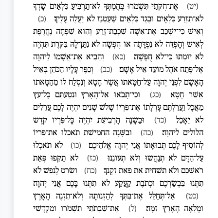
(יט)
אֶת־חֻקֹּתַי תִּשְׁמֹרוּ בְּהֶמְתְּךָ לֹא־תַרְבִּיעַ כִּלְאַיִם שָׂדְךָ
לֹא־תִזְרַע כִּלְאָיִם וּבֶגֶד כִּלְאַיִם שַׁעַטְנֵז לֹא יַעֲלֶה עָלֶיךָ׃
(כ)
וְאִישׁ כִּי־יִשְׁכַּב אֶת־אִשָּׁה שִׁכְבַת־זֶרַע וְהִוא שִׁפְחָה נֶחֱרֶפֶת
לְאִישׁ וְהָפְדֵּה לֹא נִפְדָּתָה אוֹ חֻפְשָׁה לֹא נִתַּן־לָהּ בִּקֹּרֶת תִּהְיֶה
לֹא יוּמְתוּ כִּי־לֹא חֻפָּשָׁה׃
(כא)
וְהֵבִיא אֶת־אֲשָׁמוֹ לַיהוָה
אֶל־פֶּתַח אֹהֶל מוֹעֵד אֵיל אָשָׁם׃
(כב)
וְכִפֶּר עָלָיו הַכֹּהֵן בְּאֵיל
הָאָשָׁם לִפְנֵי יְהוָה עַל־חַטָּאתוֹ אֲשֶׁר חָטָא וְנִסְלַח לוֹ מֵחַטָּאתוֹ
אֲשֶׁר חָטָא׃
(כג)
וְכִי־תָבֹאוּ אֶל־הָאָרֶץ וּנְטַעְתֶּם כָּל־עֵץ
מַאֲכָל וַעֲרַלְתֶּם עָרְלָתוֹ אֶת־פִּרְיוֹ שָׁלֹשׁ שָׁנִים יִהְיֶה לָכֶם עֲרֵלִים
לֹא יֵאָכֵל׃
(כד)
וּבַשָּׁנָה הָרְבִיעִת יִהְיֶה כָּל־פִּרְיוֹ קֹדֶשׁ
הִלּוּלִים לַיהוָה׃
(כה)
וּבַשָּׁנָה הַחֲמִישִׁת תֹּאכְלוּ אֶת־פִּרְיוֹ
לְהוֹסִיף לָכֶם תְּבוּאָתוֹ אֲנִי יְהוָה אֱלֹהֵיכֶם׃
(כו)
לֹא תֹאכְלוּ
עַל־הַדָּם לֹא תְנַחֲשׁוּ וְלֹא תְעוֹנֵנוּ׃
(כז)
לֹא תַקִּפוּ פְּאַת
רֹאשְׁכֶם וְלֹא תַשְׁחִית אֵת פְּאַת זְקָנֶךָ׃
(כח)
וְשֶׂרֶט לָנֶפֶשׁ לֹא
תִתְּנוּ בִּבְשַׂרְכֶם וּכְתֹבֶת קַעֲקַע לֹא תִתְּנוּ בָּכֶם אֲנִי יְהוָה׃
(כט)
אַל־תְּחַלֵּל אֶת־בִּתְּךָ לְהַזְנוֹתָהּ וְלֹא־תִזְנֶה הָאָרֶץ
וּמָלְאָה הָאָרֶץ זִמָּה׃
(ל)
אֶת־שַׁבְּתֹתַי תִּשְׁמֹרוּ וּמִקְדָּשִׁי