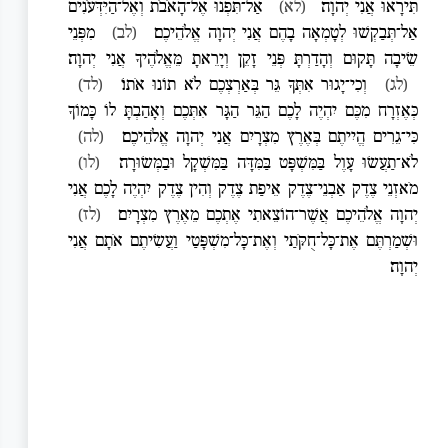
תִּירָאוּ אֲנִי יְהוָה׃
(לא)
אַל־תִּפְנוּ אֶל־הָאֹבֹת וְאֶל־הַיִּדְּעֹנִים
אַל־תְּבַקְשׁוּ לְטָמְאָה בָהֶם אֲנִי יְהוָה אֱלֹהֵיכֶם׃
(לב)
מִפְּנֵי
שֵׂיבָה תָּקוּם וְהָדַרְתָּ פְּנֵי זָקֵן וְיָרֵאתָ מֵּאֱלֹהֶיךָ אֲנִי יְהוָה׃
(לג)
וְכִי־יָגוּר אִתְּךָ גֵּר בְּאַרְצְכֶם לֹא תוֹנוּ אֹתוֹ׃
(לד)
כְּאֶזְרָח מִכֶּם יִהְיֶה לָכֶם הַגֵּר הַגָּר אִתְּכֶם וְאָהַבְתָּ לוֹ כָּמוֹךָ
כִּי־גֵרִים הֱיִיתֶם בְּאֶרֶץ מִצְרָיִם אֲנִי יְהוָה אֱלֹהֵיכֶם׃
(לה)
לֹא־תַעֲשׂוּ עָוֶל בַּמִּשְׁפָּט בַּמִּדָּה בַּמִּשְׁקָל וּבַמְּשׂוּרָה׃
(לו)
מֹאזְנֵי צֶדֶק אַבְנֵי־צֶדֶק אֵיפַת צֶדֶק וְהִין צֶדֶק יִהְיֶה לָכֶם אֲנִי
יְהוָה אֱלֹהֵיכֶם אֲשֶׁר־הוֹצֵאתִי אֶתְכֶם מֵאֶרֶץ מִצְרָיִם׃
(לז)
וּשְׁמַרְתֶּם אֶת־כָּל־חֻקֹּתַי וְאֶת־כָּל־מִשְׁפָּטַי וַעֲשִׂיתֶם אֹתָם אֲנִי
יְהוָה׃