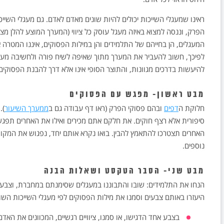
ראינו שמעגלי השייכות יכולים להיות שונים מאדם לאדם. גם מעגלי השייכ
הפרק, וננסה למצוא באיזה מעגל עוסק כל ציווי (המערך המוצע להלן מצי
המעגלים, הן בחייהם של התלמידים והן במילות הפסוקים, איננו המטרה אל
לפיכך, חשוב להעביר את המערך מתוך שאיפה לשיח פורה ולחשיבה מעמיקה,
להיעשות בדרכים מגוונות, והתוצר הסופי אינו אלא דרך להבנת הפסוקי
מבט ראשון- מפגש עם הפסוקים
חלוקת ה
דפים
ובהם פסוקי הפרק (ראו דף עבודה גם ב
ממערך השיעור
).
סיפורית אלא רצף חוקים. את חלקם אתם מכירים ואילו את האחרים תפגשו
האחרים תצטרכו להתאמץ להבין. בואו נקרא אותם יחד, נפגוש את המקור ה
נוספים.
מבט שני- הסבר הטקסט ושאלות הבנה
הנחו את התלמידים: שובו והתבוננו במעגלים שסימנתם במחברת, וצבע
היעזרו באותם צבעים וסמנו את מילות הפסוקים לפי מעגלי השייכות השונ
בצבע אחד הדגישו, או סמנו, ציוויים רגשיים, המכוונים את האדם