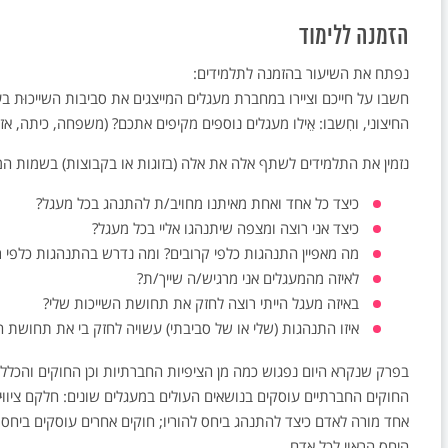
הזמנה ללימוד
נפתח את השיעור בהזמנה לתלמידים:
חשבו על חייכם וציירו במחברת מעגלים המייצגים את סביבות השייכוּת
החיצוני, וחִשבו: אֵילו מעגלים נוספים מקיפים אתכם? (משפחה, כיתה, אזו
נזמין את התלמידים לשתף אלה את אלה (בזוגות או בקבוצות) בשמות המע
כיצד כל אחד ואחת מאיתנו מחויב/ת להתנהג בכל מעגל?
כיצד אני רוצה ומצפה שיתנהגו אליי בכל מעגל?
מה מאפיין התנהגות כלפי קרובים? ומה נדרש בהתנהגות כלפי ר
לאיזה מהמעגלים אני מרגיש/ה שייך/ת?
באיזה מעגל הייתי רוצה לחזק את תחושת השייכות שלי?
איזו התנהגות (שלי או של סביבתי) עשויה לחזק בי את תחושת ה
בפרק שנקרא היום נפגוש כמה מן הציפיות החברתיות וכן החוקים והכללי
החוקים החברתיים עוסקים בנושאים העולים במעגלים שונים: חלקם ציווּיי
אחד מורה לאדם כיצד להתנהג ביחס להוריו; חוקים אחרים עוסקים ביחס
היחס הראוי לכל אדם.