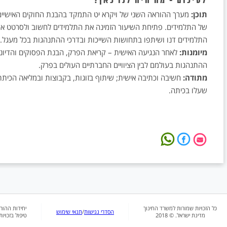
לסיכום - מה היה לנו כאן?
תוכן:
מערך ההוראה השני של ויקרא יט התמקד בהבנת החוקים האישיים 
של התלמידים. פתיחת השיעור הזמינה את התלמידים לחשוב ולסרטט את
התלמידים דנו ושיתפו בתחושות השייכות ובדרכי ההתנהגות בכל מעגל.
מיומנות:
לאחר הנגיעה האישית – קריאת הפרק, הבנת הפסוקים והדיונים
ההתנהגות בעולמם לבין הציוויים החברתיים העולים בפרק.
מתודה:
חשיבה וכתיבה אישית; שיתוף בזוגות, בקבוצות ובמליאה הכיתת
שעלו בכיתה.
כל הזכויות שמורות למשרד החינוך
יחידות ההור
הסדרי נגישות
/
תנאי שימוש
מדינת ישראל. © 2018
טיפול בזכויו