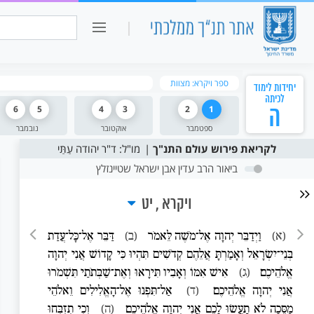
כיתה ו
חיפוש:
ספר ויקרא: מצוות
יחידות לימוד
לכיתה
ה
1
2
3
4
5
6
ספטמבר
אוקטובר
נובמבר
לקריאת פירוש עולם התנ"ך
מו"ל: ד"ר יהודה עַתַּי
ביאור הרב עדין אבן ישראל שטיינזלץ
ויקרא
יט
(א)
וַיְדַבֵּר יְהוָה אֶל־מֹשֶׁה לֵּאמֹר
(ב)
דַּבֵּר אֶל־כָּל־עֲדַת
בְּנֵי־יִשְׂרָאֵל וְאָמַרְתָּ אֲלֵהֶם קְדֹשִׁים תִּהְיוּ כִּי קָדוֹשׁ אֲנִי יְהוָה
אֱלֹהֵיכֶם׃
(ג)
אִישׁ אִמּוֹ וְאָבִיו תִּירָאוּ וְאֶת־שַׁבְּתֹתַי תִּשְׁמֹרוּ
אֲנִי יְהוָה אֱלֹהֵיכֶם׃
(ד)
אַל־תִּפְנוּ אֶל־הָאֱלִילִים וֵאלֹהֵי
מַסֵּכָה לֹא תַעֲשׂוּ לָכֶם אֲנִי יְהוָה אֱלֹהֵיכֶם׃
(ה)
וְכִי תִזְבְּחוּ