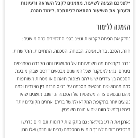
*לפניכם הצעה לשיעור, מוזמנים לקבל השראה ורעיונות
ולערוך את השיעור בהתאם לכיתתכם. לימוד מהנה.
הזמנה ללימוד
נחלק את הכיתה לקבוצות ונציג בפני התלמידים כמה מושגים:
חוזה, הסכם, ברית, אמנה, הבטחה, הסכמה, התחייבות, התקשרות.
נברר בקבוצות מה משמעותם של המושגים ומה הקרבה הסמנטית
ביניהם. נגיע למסקנה שכל המושגים מבטאים דרכים שבהן מובעת
הסכמה בין צדדים שיש להם רצונות תואמים או מטרות משותפות.
כמה מהמושגים מבטאים הסכמה על בסיס הבנה בין הצדדים וכמה
מהם מבטאים צורה משפטית של הסכמה זו. ישנם מושגים שהיו
נפוצים יותר בתקופת המקרא (למשל ברית) ואחרים מקובלים יותר
בימינו (למשל חוזה שהוא מונח משפטי).
נארגן את הידע במליאה: גם בתקופות קדומות וגם היום נדרשו
מרכיבים דומים לצורך מימוש ההסכמה (ברית או חוזה) ואלו הם: