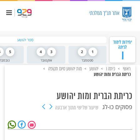
ספר יהושע
יחידות לימוד
לכיתה
ו
1
2
3
4
5
6
ספטמבר
אוקטובר
נובמבר
ראשי
כיתה ו
יהושע
מות יהושע סיום תקופה
כריתת הברית ומות יהושע
כריתת הברית ומות יהושע
פסוקים כו-לג
שיעור שלישי
מתוך ארבעה