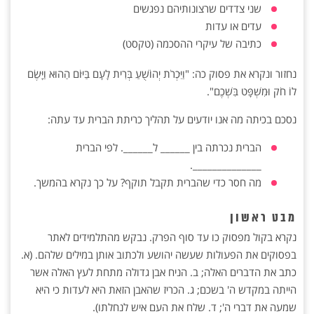
שני צדדים שרצונותיהם נפגשים
עדים או עדות
כתיבה של עיקרי ההסכמה (טקסט)
נחזור ונקרא את פסוק כה: "וַיִּכְרֹת יְהוֹשֻׁעַ בְּרִית לָעָם בַּיּוֹם הַהוּא וַיָּשֶׂם
לוֹ חֹק וּמִשְׁפָּט בִּשְׁכֶם".
נסכם בכיתה מה אנו יודעים על תהליך כריתת הברית עד עתה:
הברית נכרתה בין ______ ל______. לפי הברית
______________.
מה חסר כדי שהברית תקבל תוקף? על כך נקרא בהמשך.
מבט ראשון
נקרא בקול מפסוק כו עד סוף הפרק. נבקש מהתלמידים לאתר
בפסוקים את הפעולות שעשה יהושע ולכתוב אותן במילים שלהם. (א.
כתב את הדברים האלה; ב. הניח אבן גדולה מתחת לעץ האלה אשר
הייתה במקדש ה' בשכם; ג. הכריז שהאבן הזאת היא לעדות כי היא
שמעה את דברי ה'; ד. שלח את העם איש לנחלתו).