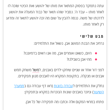
עתה נתמקד בפסוק המתאר את מותו של יהושע ואת הכינוי שזכה לו
לאחר מותו – עבד ה'. נסביר שזהו תואר של כבוד המעלה את יהושע
לדרגתו של משה. ננסה להבין על שום מה זכה יהושע לתואר זה ומדוע
רק לאחר מותו.
מבט שלישי
נרחיב את הבנת המושג אבן. נשאל את התלמידים:
היום, כשאנו אומרים אבן, מה אנו רואים בדמיוננו?
מהי אבן בשבילנו?
לפני דור אחד או שניים שיחקו ילדים באבנים, ל
משל
משחק חמש
אבנים או מנקלה. בתקופת המקרא היו לאבנים מגוון תפקידים.
נחלק את התלמידים ל
עבודה בזוגות
(ראו דף עבודה גם ב
ממערך
השיעור
) וניזכר באבנים שונות הנזכרות במקרא ובתפקידן:
פתחו במראי המקום אלה וכתבו מה תפקידה של כל אבן.