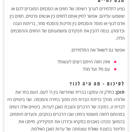
מבט לחיים
נציע לתלמידים לערוך רשימה של חוזים או הסכמים המוכרים להם או
ששמעו עליהם. אפשר למיין אותם לחוזים בין אנשים פרטיים, חוזים בין
אדם לגוף או מוסד והסכמים בין מדינות (הסכמי סחר, בריתות הגנה
וכדומה). ננסה להבין את תפקידם ומשמעותם של החוזים וההסכמים
הללו.
אפשר גם לשאול את התלמידים:
איזה חוזה הייתם רוצים לעשות?
עם מי? ועל מה?
לסיכום - מה היה לנו?
תוכן:
בחלק זה עסקנו בברית שחודשה בין ה' לעם. העם בחר את
אלוהיו. מהלך כריתת הברית היה מתוך בחירה והסכמה. שני ביטויים היו
לברית זו, כתיבה של הדברים והצבת האבן לעדות. ביטויים אלה דומים
במהותם לחוזה משפטי בימינו שבו הדברים נכתבים, והעדים חותמים.
בהמשך נזכרנו באבנים במקרא וביררנו את תפקידיהן. סיימנו את
הלימוד בהצגת שאלת עוצמתה של עדות האבן האילמת.