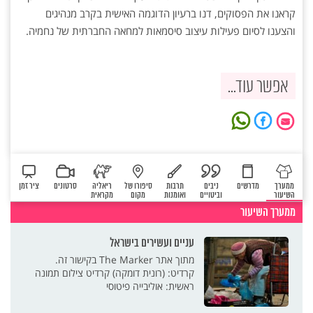
קראנו את הפסוקים, דנו ברעיון הדוגמה האישית בקרב מנהיגים
והצענו לסיום פעילות עיצוב סיסמאות למחאה החברתית של נחמיה.
אפשר עוד...
ממערך
מדרשים
ניבים
תרבות
סיפורו של
ריאליה
סרטונים
ציר זמן
השיעור
וביטויים
ואומנות
מקום
מקראית
ממערך השיעור
עניים ועשירים בישראל
מתוך אתר The Marker בקישור זה.
קרדיט: (רונית דומקה) קרדיט צילום תמונה
ראשית: אוליבייה פיטוסי