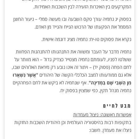
המקרקעים בין האיכרות הזעירה לבין השכבות האמידות.
בפסוק יג נחמיה עורך טקס השבעה ובו מעשה סמלי – ניעור החוצן
המסמל את הפקעתו של הרכוש הנייח והנייד מן האדם.
נקרא את פסוקים טו-יח: נחמיה מציג דוגמה אישית.
נחמיה מדבר על העבר ומשווה את התנהגותו להתנהגות הפחוות
ששלטו לפניו, לעומתם נחמיה מצטייר כצדיק גדול – הוא מוותר על
לחם הפחה (פסוק יד) – ויתור זה אינו נובע רק מיראת האלוהים שבו,
אלא גם ממודעותו למצב הכלכלי הקשה של היהודים
"אֲשֶׁר נִשְׁאֲרוּ
מִן הַשְּׁבִי שָׁם בַּמְּדִינָה"
. אף שנחמיה לא ביקש את לחם הפחהקיים
נחמיה מנהל תקין, כפי שמצוין בפסוק יח.
מבט לחיים
אפשרות ראשונה: ניצול מעמדות
בתקופות רבות בהיסטוריה העולמית וכן היהודית השכבות החזקות
ניצלו את מעמדן. חשבו: