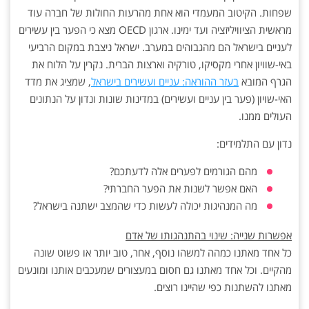
שפחות. הקיטוב המעמדי הוא אחת מהרעות החולות של חברה עוד
מראשית הציוויליזציה ועד ימינו. ארגון OECD מצא כי הפער בין עשירים
לעניים בישראל הם מהגבוהים במערב. ישראל ניצבת במקום הרביעי
באי-שוויון אחרי מקסיקו, טורקיה וארצות הברית. נקרין על הלוח את
הגרף המובא
בעזר ההוראה: עניים ועשירים בישראל
, שמציג את מדד
האי-שויון (פער בין עניים ועשירים) במדינות שונות ונדון על הנתונים
העולים ממנו.
נדון עם התלמידים:
מהם הגורמים לפערים אלה לדעתכם?
האם אפשר לשנות את הפער החברתי?
מה המנהיגות יכולה לעשות כדי שהמצב ישתנה בישראל?
אפשרות שנייה: שינוי בהתנהגותו של אדם
כל אחד מאתנו כמהה למשהו נוסף, אחר, טוב יותר או פשוט שונה
מהקיים. וכל אחד מאתנו גם חסום במעצורים שמעכבים אותנו ומונעים
מאתנו להשתנות כפי שהיינו רוצים.