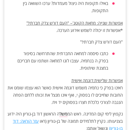
באילו תקופות היה ניצול מעמדות? ערכו השוואה בין
התקופות.
אפשרות שנייה: מחאת הקוטג'– "העם דורש צדק חברתי!"
*אפשרות זו יכולה לשמש אירוע הערכה.
"העם דורש צדק חברתי!"
כתבו סיסמה למחאה החברתית שהתרחשה בסיפור
בפרק ה בנחמיה. עצבו לוגו למחאה ושתפו עם חבריכם
במצגת שיתופית.
אפשרות שלישית:דוגמה אישית
ראינו בפרק כי נחמיה משמש דוגמה אישית כאשר הוא עצמו שומט את
החובות שחייבים לו בפסוק י, ואף אינו מנצל את זכותו ללחם הפחה
הנגבה לצורכי כלכלת חצרו בפסוקים יד ויח.
נקפוץ לימי קום המדינה. ראש המ
משל
ה הראשון דוד בן-גוריון היה ידוע
בצניעותו. נקרין לתלמידים תמונה של בן-גוריון (ראו
עזר הוראה: דוד
בן-גוריון)
ונשאל אותם: