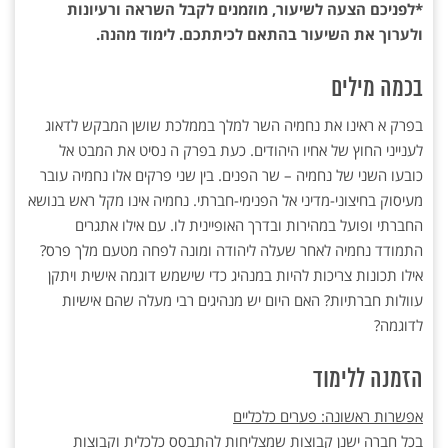
*לפניכם הצעה לשיעור, מוזמנים לקבל השראה ורעיונות
ולערוך את השיעור בהתאם לכיתתכם. לימוד מהנה.
בכמה מילים
בפרק א ראינו את נחמיה השר למלך בממלכת שושן המבקש לדאוג
לענייני החוץ של אחיו היהודים. כעת בפרק ה נסיט את המבט אל
כובעו השני של נחמיה – שר הפנים. בין שני פרקים אלו נחמיה עובר
מעיסוק בחיצוני-מדיני אל הפנימי-חברתי. נחמיה אינו מקל ראש בנושא
החברתי ופועל במהירות ובדרך האופיינית לו. עם אילו אתגרים
התמודד נחמיה לאחר שעלה ליהודה ומונה לפחה מטעם מלך פרס?
אילו תכונות צריכות להיות במנהיג כדי שישמש דוגמה אישית ויתקן
עוולות חברתיות? האם היום יש מנהיגים רבי מעלה שהם אישיות
לדוגמה?
הזמנה ללימוד
אפשרות ראשונה: פערים כלכליים
בכל חברה ישנן קבוצות שמצליחות להתבסס כלכלית וקבוצות