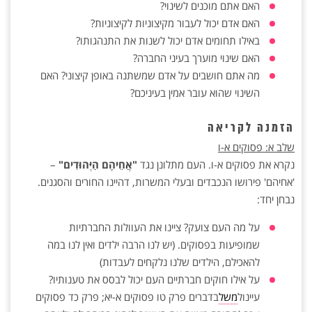
האם אתם מוכנים לשינוי?
האם אדם יכול לעבור מקיצוניות לקיצוניות?
באילו תחומים אדם יכול לשנות את התנהגותו?
האם שינוי מוערך בעיני החברה?
מה אתם חושבים על אדם שמשתנה באופן קיצוני? האם
השינוי שהוא עובר אמין בעיניכם?
הזמנה לקריאה
שלב א: פסוקים א-ו
נקרא את פסוקים א-ו. העם מתלונן נגד
"אֲחֵיהֶם הַיְּהוּדִים"
–
'אחיהם' פירושו הנכבדים ובעלי המשרות, דהיינו החורים והסגנים.
נבחן יחד:
על מה העם צועק? ציינו את העוולות החברתיות
שמופיעות בפסוקים. (יש לנו הרבה ילדים ואין לנו במה
להאכילם, הילדים שלנו נלקחים לעבדות)
על אילו חוקים חברתיים העם יכול לבסס את טענותיו?
עיינול
משל
בדברים פרק טו פסוקים א-יא; פרק כד פסוקים