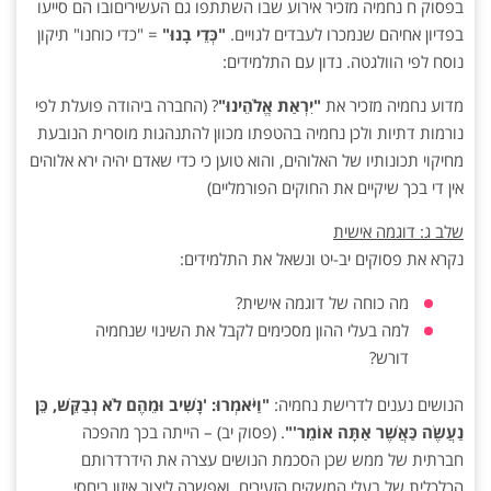
בפסוק ח נחמיה מזכיר אירוע שבו השתתפו גם העשיריםובו הם סייעו
בפדיון אחיהם שנמכרו לעבדים לגויים.
"כְּדֵי בָנוּ"
= "כדי כוחנו" תיקון
נוסח לפי הוולגטה. נדון עם התלמידים:
מדוע נחמיה מזכיר את
"יִרְאַת אֱלֹהֵינוּ"
? (החברה ביהודה פועלת לפי
נורמות דתיות ולכן נחמיה בהטפתו מכוון להתנהגות מוסרית הנובעת
מחיקוי תכונותיו של האלוהים, והוא טוען כי כדי שאדם יהיה ירא אלוהים
אין די בכך שיקיים את החוקים הפורמליים)
שלב ג: דוגמה אישית
נקרא את פסוקים יב-יט ונשאל את התלמידים:
מה כוחה של דוגמה אישית?
למה בעלי ההון מסכימים לקבל את השינוי שנחמיה
דורש?
הנושים נענים לדרישת נחמיה:
"וַיֹּאמְרוּ: 'נָשִׁיב וּמֵהֶם לֹא נְבַקֵּשׁ, כֵּן
נַעֲשֶׂה כַּאֲשֶׁר אַתָּה אוֹמֵר'"
. (פסוק יב) – הייתה בכך מהפכה
חברתית של ממש שכן הסכמת הנושים עצרה את הידרדרותם
הכלכלית של בעלי המשקים הזעירים, ואפשרה ליצור איזון ביחסי