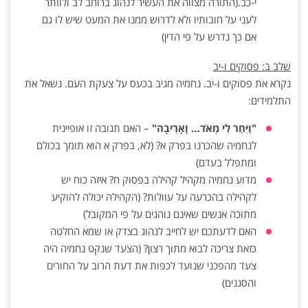
י-כב.(התורה מצווה את העשיר לנהוג ברוחב לב ולוותר
לעני על חובותיו ולא לדרוש ממנו את המעט שיש לו גם
אם כך נדרש על פי הדין)
שלב ב: פסוקים ו-יב
נקרא את פסוקים ו-יב. נחמיה מגיב בכעס על צעקת העם. נשאל את
התלמידים:
"וַיִּחַר לִי מְאֹד… וָאָרִיבָה"
– האם תגובה זו אופיינית
לנחמיה שהכרנו בפרק א? (לא, בפרק א הוא תומך בכולם
ומתפלל בעדם)
מדוע נחמיה מקהיל קהילה בפסוק ח? איזה כוח יש
לקהילה בהכרעה על עוולות? (הקהילה יכולה להוקיע
מתוכה אנשים שאינם נוהגים על פי המקובל)
האם לדעתכם יש לחייב לנהוג בצדק או שמא החלטה
כזאת צריכה לבוא מתוך רצון? (הצעד שנקט נחמיה היה
צעד מהפכני שנועד לכפות את דעת הרוב על החורים
והסגנים)