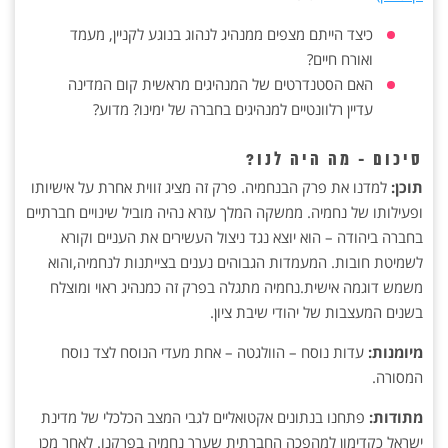
כיצד הייתם מצפים ממנהיג לנהוג בנוגע לקניין, מעמד
ואורח חיים?
האם הסטנדרטים של המנהיגים מראשית קום המדינה
עדיין רלוונטיים למנהיגים בחברה של ימינו? מדוע?
סיכום - מה היה לנו?
תוכן:
למדנו את פרק הבנחמיה. פרק זה מציג זווית אחרת על אישיותו
ופעילותו של נחמיה. ממשקה המלך עזרא נהיה מוביל שינויים חברתיים
בחברה ביהודה – הוא יוצא נגד ניצול העשירים את העניים וקורא
לשמיטת חובות. המעמדות הגבוהים נענים בצייתנות לנחמיה,והוא
משמש דוגמה אישית.נחמיה מתגלה בפרק זה כמנהיג ראוי ומוצלח
בשנים המעצבות של יהודי שיבת ציון.
מיומנות:
עדות נוסח – הוולגטה – אחת מעדי הנוסח לצד נוסח
המסורה.
מתודות:
פתחנו בנתונים אקטואליים לגבי המצב הכלכלי של מדינת
ישראל כקדימון למהפכה החברתית שערך נחמיה בפרקנו. לאחר מכן