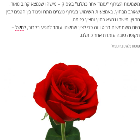
משמעות הצירוף "עוֹמֵד אַחַר כָּתְלֵנוּ" בפסוק – מישהו שנמצא קרוב מאוד,
שאורב מבחוץ. באמצעות השימוש בצירוף נוצרים מתח וניגוד בין הפנים לבין
החוץ. מישהו נמצא בחוץ ומציץ פנימה.
היום משתמשים בביטוי זה כדי לציין שמשהו עומד להגיע בקרוב, ל
משל
–
תקופה טובה עומדת אחר כותלנו.
שושנת פלאים ברוכת אל