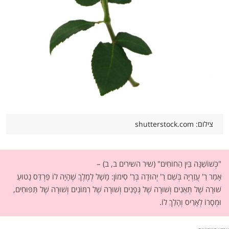
צילום: shutterstock.com
"כְּשׁוֹשַׁנָּה בֵּין הַחוֹחִים" (שיר השירים ב, ב) –
אָמַר רַ' עֲזַרְיָה בְּשֵׁם רַ' יְהוּדָה בְּרַ' סִימוֹן: מָשָׁל לְמֶלֶךְ שֶׁהָיָה לוֹ פַּרְדֵּס נָטוּעַ
שׁוּרָה שֶׁל תְּאֵנִים וְשׁוּרָה שֶׁל גְּפָנִים וְשׁוּרָה שֶׁל רִמּוֹנִים וְשׁוּרָה שֶׁל תַּפּוּחִים,
וּמְסָרוֹ לְאָרִיס וְהָלַךְ לוֹ.