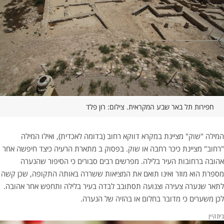
חפירות תל באר שבע המקראית. צילום: רון פלד
המילה "שוק" מציינת במקרא דווקא רחוב (בדומה לאכדית), ואילו המילה
"רחוב" מציינת כיכר רחבה או שוק. בפסוק ב מתארת הרעיה כיצד חיפשה אחר
אהובה ברחובות העיר בלילה. מפרשים רבים סבורים כי הסיפור שהנערה
מספרת הוא מוזר ואינו תואם את המציאות ששררה באותה התקופה, שכן קשה
לתאר שנערה צעירה וצנועה תסתובב לבדה בעיר בלילה ותחפש אחר אהובה.
לכן משערים כי מדובר בחלום או בהזיה של הנערה.
בית היין