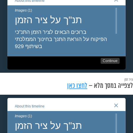
ציר זמן
לצפייה במסך מלא –
לחצו כאן