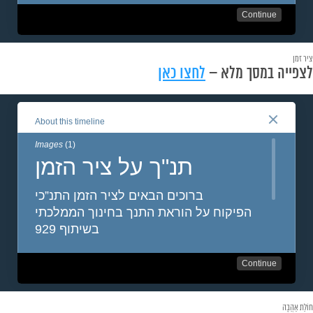
ציר זמן
לצפייה במסך מלא –
לחצו כאן
חוֹלַת אַהֲבָה