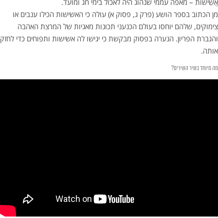
אֲשִׁישׁוֹת – מאפה עממי שנהוג היה לאכול בימי חג ומועד.
מן הכתוב בספר הושע (פרק ג, פסוק א) עולה כי האשישות הכילו ענבים או
צימוקים, שלהם יוחסו בעולם הכנעני תכונות מאגיות של המרצת האהבה
והגברת הפריון. הנערה בפסוק מבקשת כי יגישו לה אשישות ותפוחים כדי לחזק
אותה.
מה מיוחד בשיר השירים?