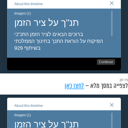
ציר זמן
לצפייה במסך מלא –
לחצו כאן