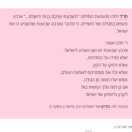
חז"ל
למדו מהופעת המילים: "הִשְׁבַּעְתִּי אֶתְכֶם בְּנוֹת יְרוּשָׁלִַם…" ארבע
פעמים במגילת שיר השירים, כי מדובר בארבע שבועות שהשביע ה' את
ישראל.
ר' חלבו אומר:
ארבע שְׁבוּעוֹת יש כאן השביע לישראל:
שלא ימרדו על המלכיות,
ושלא ידחקו על הקץ,
ושלא יגלו את מִסְתְרֵיהֶם לאומות העולם,
ושלא יעלו חומה מן הגולה.
אם כן למה מלך המשיח בא?
לקבץ גליותיהן של ישראל.
(עיבוד. לפי:
מדרש
שיר השירים רבה, פרשה ב פסקה ז)
שיר השירים ב-ג
יפוש: