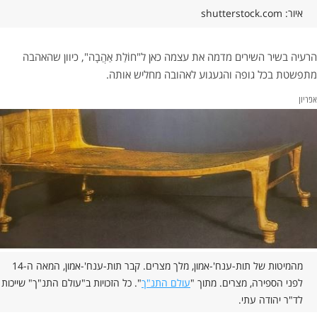
איור: shutterstock.com
הרעיה בשיר השירים מדמה את עצמה כאן ל"חוֹלַת אַהֲבָה", כיוון שהאהבה
מתפשטת בכל גופה והגעגוע לאהובה מחליש אותה.
אפריון
מהמיטות של תות-ענח'-אמון, מלך מצרים. קבר תות-ענח'-אמון, המאה ה-14
לפני הספירה, מצרים. מתוך "
עולם התנ"ך
". כל הזכויות ב"עולם התנ"ך" שייכות
לד"ר יהודה עתי.