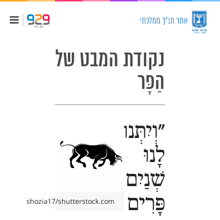
נקודת המבט של
הַפָּר
"וְיִתְּנוּ
לָנוּ
שְׁנַיִם
פָּרִים
shozia17/shutterstock.com