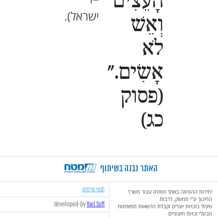
הָעֵצִים
ישראל).
וְאֵשׁ
לֹא
אָשִׂים."
(פסוק
כג)
תנאי שימוש
יחידות ההוראה באתר פותחו עבור משרד
החינוך ע"י ממשק, לרבות
developed-by
Yael Soft
טיפול בזכויות יוצרים וקבלת הרשאות מתאימות
מבעלי זכויות חיצוניים