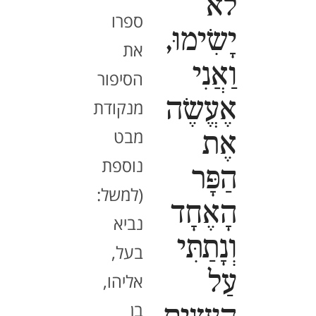
לֹא
ספרו
יָשִׂימוּ,
את
וַאֲנִי
הסיפור
אֶעֱשֶׂה
מנקודת
מבט
אֶת
נוספת
הַפָּר
(למשל:
הָאֶחָד
נביא
וְנָתַתִּי
בעל,
עַל
אליהו,
בן