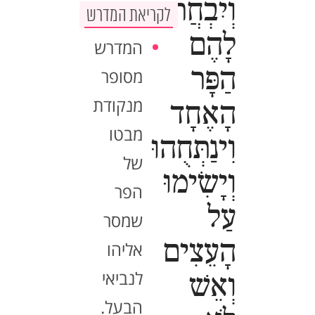
וְיִבְחֲרוּ
לקריאת המדרש
לָהֶם
המדרש
הַפָּר
מסופר
מנקודת
הָאֶחָד
מבטו
וִינַתְּחֻהוּ
של
וְיָשִׂימוּ
הפר
עַל
שמסר
הָעֵצִים
אליהו
לנביאי
וְאֵשׁ
הבעל.